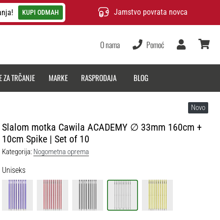
Jamstvo povrata novca
anja!
KUPI ODMAH
O nama
Pomoć
Korisnik
košarica
E ZA TRČANJE
MARKE
RASPRODAJA
BLOG
Novo
Slalom motka Cawila ACADEMY ∅ 33mm 160cm +
10cm Spike | Set of 10
Kategorija:
Nogometna oprema
Uniseks