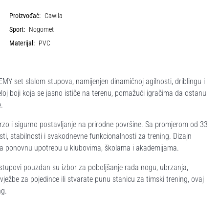
Proizvođač:
Cawila
Sport:
Nogomet
Materijal:
PVC
Y set slalom stupova, namijenjen dinamičnoj agilnosti, driblingu i
eloj boji koja se jasno ističe na terenu, pomažući igračima da ostanu
.
 brzo i sigurno postavljanje na prirodne površine. Sa promjerom od 33
, stabilnosti i svakodnevne funkcionalnosti za trening. Dizajn
u za ponovnu upotrebu u klubovima, školama i akademijama.
 stupovi pouzdan su izbor za poboljšanje rada nogu, ubrzanja,
vježbe za pojedince ili stvarate punu stanicu za timski trening, ovaj
ng.