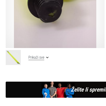
Prikaži sve
Želite li spremit