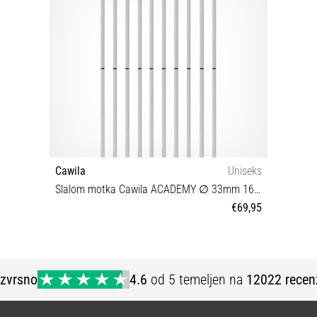
Cawila
Uniseks
Slalom motka Cawila ACADEMY ∅ 33mm 160cm + 10cm Spike | Set of 10
€69,95
UNI
Izvrsno
4.6
od 5 temeljen na
12022 recen