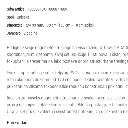
Šifra artikla:
10008718X-1000871809
Spol:
Uniseks
Dimenzije:
∅= 33 mm, 170 cm (160 cm + 10 cm spike)
Jamstvo:
2 godine
Podignite svoje nogometne treninge na višu razinu uz Cawila ACADEM
koordinacijskim vježbama. Ovaj set uključuje 10 stupova u čistoj bij
fokusirani, a trenerima da lako postave dobro strukturirane treninge
Svaki stup izrađen je od izdržljivog PVC-a i ima praktičan kolac za
mm i ukupnom dužinom od 170 cm, nude idealnu ravnotežu vidljivosti
prikazan na slikama također ističe robusnu konstrukciju prikladn
Idealan za uniseks nogometne treninge na svakoj razini, ovi slalom
promjene smjera i bliske kontrole lopte. Bilo da postavljate tehničke 
Cawila set pruža kvalitetu i svestranost potrebnu za učinkovit treni
Proizvođač