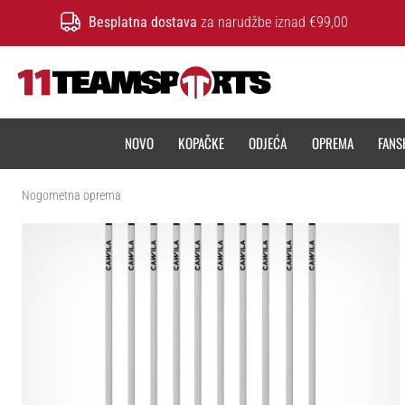
Besplatna dostava
za narudžbe iznad €99,00
11teamsports.hr
NOVO
KOPAČKE
ODJEĆA
OPREMA
FANS
Nogometna oprema