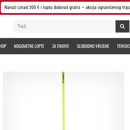
Naruči iznad 300 € i loptu dobivaš gratis — akcija ograničenog traj
Traži
HOP
NOGOMETNE LOPTE
ZA TIMOVE
SLOBODNO VRIJEME
TENISIC