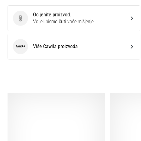
Ocijenite proizvod.
Ocijenite proizvod.
Voljeli bismo čuti vaše mišjenje
Više Cawila proizvoda
Cawila