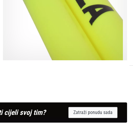
i cijeli svoj tim?
Zatraži ponudu sada