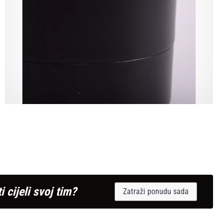
i cijeli svoj tim?
Zatraži ponudu sada