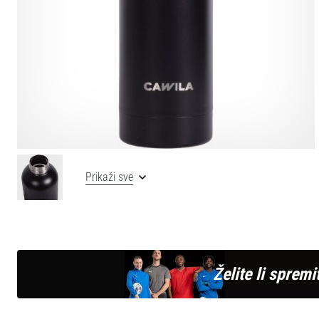
Prikaži sve
Želite li spremit