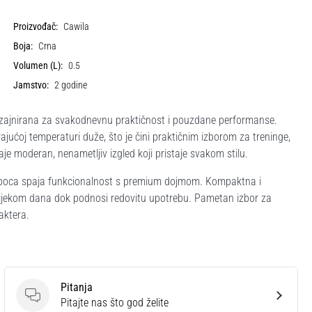
Proizvođač:
Cawila
Boja:
Crna
Volumen (L):
0.5
Jamstvo:
2 godine
izajnirana za svakodnevnu praktičnost i pouzdane performanse.
ućoj temperaturi duže, što je čini praktičnim izborom za treninge,
je moderan, nenametljiv izgled koji pristaje svakom stilu.
a boca spaja funkcionalnost s premium dojmom. Kompaktna i
tijekom dana dok podnosi redovitu upotrebu. Pametan izbor za
aktera.
Pitanja
Pitanja
Pitajte nas što god želite