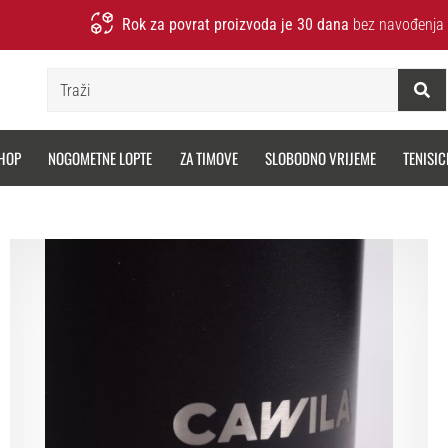
Rok za povrat proizvoda je 30 dana
bez navođenja 
Traži
HOP
NOGOMETNE LOPTE
ZA TIMOVE
SLOBODNO VRIJEME
TENISIC