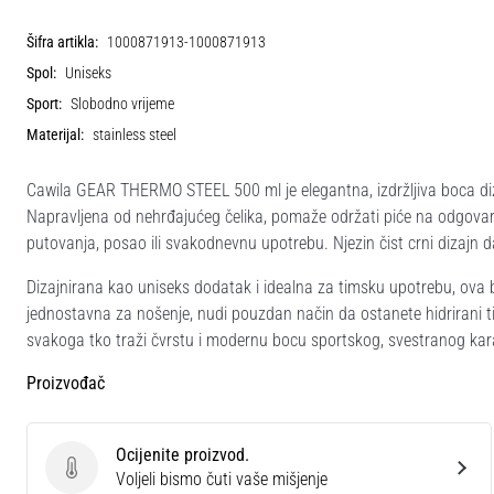
Šifra artikla:
1000871913-1000871913
Spol:
Uniseks
Sport:
Slobodno vrijeme
Materijal:
stainless steel
Cawila GEAR THERMO STEEL 500 ml je elegantna, izdržljiva boca d
Napravljena od nehrđajućeg čelika, pomaže održati piće na odgovaraj
putovanja, posao ili svakodnevnu upotrebu. Njezin čist crni dizajn da
Dizajnirana kao uniseks dodatak i idealna za timsku upotrebu, ov
jednostavna za nošenje, nudi pouzdan način da ostanete hidrirani 
svakoga tko traži čvrstu i modernu bocu sportskog, svestranog kar
Proizvođač
Ocijenite proizvod.
Ocijenite proizvod.
Voljeli bismo čuti vaše mišjenje