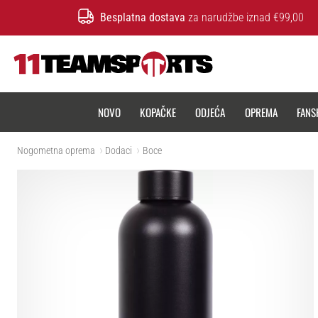
Besplatna dostava
za narudžbe iznad €99,00
11teamsports.hr
NOVO
KOPAČKE
ODJEĆA
OPREMA
FANS
Nogometna oprema
Dodaci
Boce