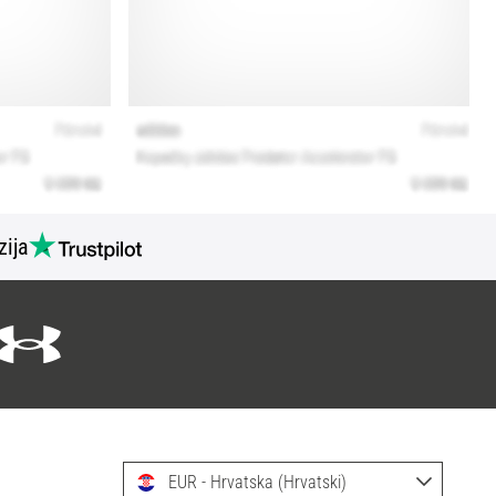
zija
EUR - Hrvatska (Hrvatski)