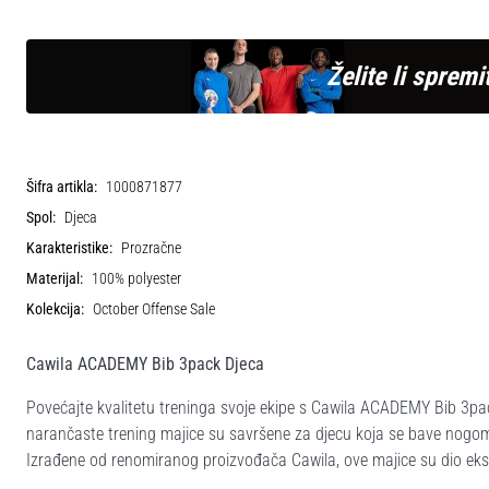
Želite li spremit
Šifra artikla:
1000871877
Spol:
Djeca
Karakteristike:
Prozračne
Materijal:
100% polyester
Kolekcija:
October Offense Sale
Cawila ACADEMY Bib 3pack Djeca
Povećajte kvalitetu treninga svoje ekipe s Cawila ACADEMY Bib 3pa
narančaste trening majice su savršene za djecu koja se bave nogomet
Izrađene od renomiranog proizvođača Cawila, ove majice su dio eksk