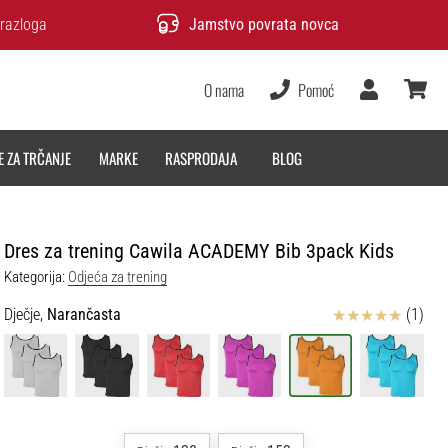
razloga
Jamstvo povrata novca
O nama
Pomoć
Korisnik
košarica
E ZA TRČANJE
MARKE
RASPRODAJA
BLOG
Dres za trening Cawila ACADEMY Bib 3pack Kids
Kategorija:
Odjeća za trening
Ocjena proizvoda
Dječje,
Narančasta
(1)