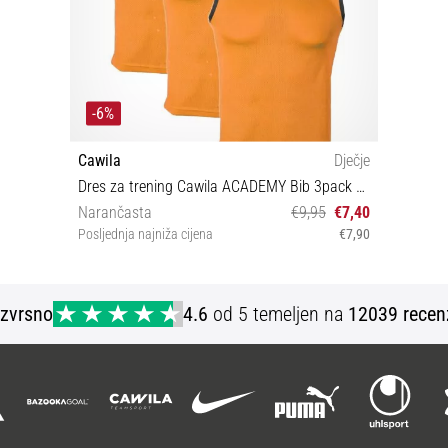
-6%
Cawila
Dječje
Dres za trening Cawila ACADEMY Bib 3pack Kids
Narančasta
€9,95
€7,40
Posljednja najniža cijena
€7,90
128 152
Izvrsno
4.6
od 5 temeljen na
12039 recen