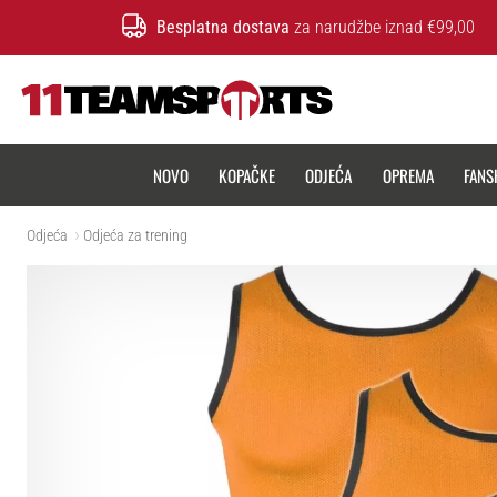
Besplatna dostava
za narudžbe iznad €99,00
11teamsports.hr
NOVO
KOPAČKE
ODJEĆA
OPREMA
FANS
Odjeća
Odjeća za trening