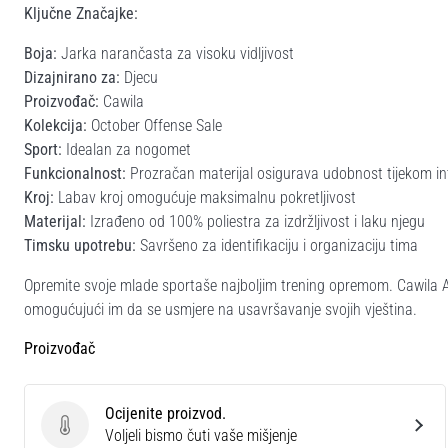
Ključne Značajke:
Boja:
Jarka narančasta za visoku vidljivost
Dizajnirano za:
Djecu
Proizvođač:
Cawila
Kolekcija:
October Offense Sale
Sport:
Idealan za nogomet
Funkcionalnost:
Prozračan materijal osigurava udobnost tijekom in
Kroj:
Labav kroj omogućuje maksimalnu pokretljivost
Materijal:
Izrađeno od 100% poliestra za izdržljivost i laku njegu
Timsku upotrebu:
Savršeno za identifikaciju i organizaciju tima
Opremite svoje mlade sportaše najboljim trening opremom. Cawila 
omogućujući im da se usmjere na usavršavanje svojih vještina.
Proizvođač
Ocijenite proizvod.
Ocijenite proizvod.
Voljeli bismo čuti vaše mišjenje