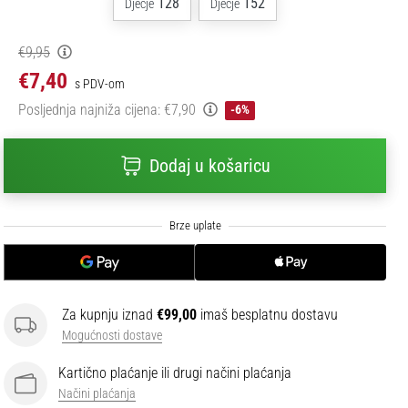
128
152
Dječje
Dječje
€9,95
€7,40
s PDV-om
Posljednja najniža cijena:
€7,90
-6%
Dodaj u košaricu
Za kupnju iznad
€99,00
imaš besplatnu dostavu
Mogućnosti dostave
Kartično plaćanje ili drugi načini plaćanja
Načini plaćanja