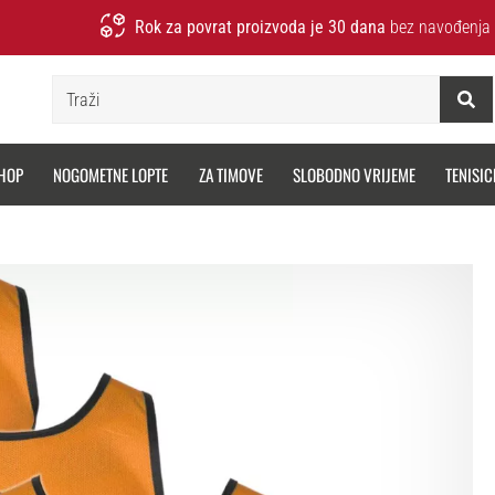
Rok za povrat proizvoda je 30 dana
bez navođenja 
Traži
HOP
NOGOMETNE LOPTE
ZA TIMOVE
SLOBODNO VRIJEME
TENISIC