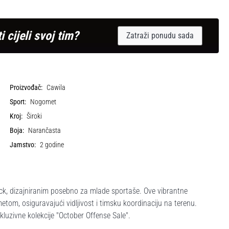
i cijeli svoj tim?
Zatraži ponudu sada
Proizvođač:
Cawila
Sport:
Nogomet
Kroj:
Široki
Boja:
Narančasta
Jamstvo:
2 godine
ck, dizajniranim posebno za mlade sportaše. Ove vibrantne
om, osiguravajući vidljivost i timsku koordinaciju na terenu.
luzivne kolekcije "October Offense Sale".