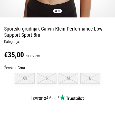
tisak
i
obradu
sportske
opreme
Sportski grudnjak Calvin Klein Performance Low
Support Sport Bra
1. 7. 2025
Kategorija:
•
1 min. čitanja
€35,00
s PDV-om
Play
for
Žensko,
Crna
More
Victories
XS
S
M
L
Pripremi
se
za
Izvrsno
4.6 od 5
ženski
EURO
2025