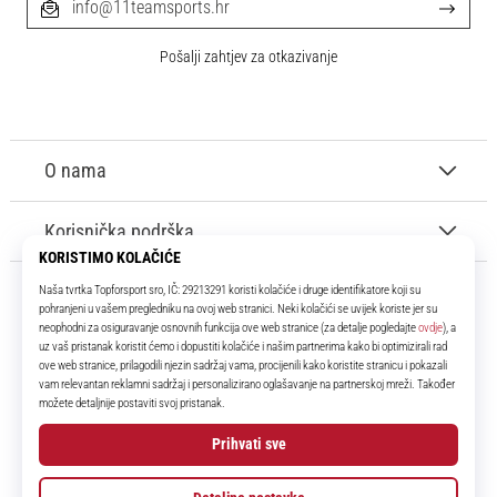
info@11teamsports.hr
Pošalji zahtjev za otkazivanje
O nama
Korisnička podrška
11teamsports.hr
Tvoj smo pouzdani suigrač već više od 16 godina! Cijelo to vrijeme
donosimo ti najbolje i najnovije proizvode iz svijeta nogometa.
Facebook
Instagram
YouTube