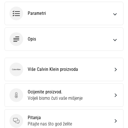
sa
službenim
Parametri
dresovima
i
kopačkama
Nike,
Opis
adidas
i
PUMA.
Budi
dio
Više Calvin Klein proizvoda
Calvin Klein
svake
utakmice,
gola…
Ocijenite proizvod.
Ocijenite proizvod.
Voljeli bismo čuti vaše mišjenje
Prikaži
sve
Pitanja
članke
Pitanja
Pitajte nas što god želite