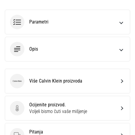
sa
službenim
dresovima
Parametri
i
kopačkama
Nike,
adidas
Opis
i
PUMA.
Budi
dio
svake
Više Calvin Klein proizvoda
Calvin Klein
utakmice,
gola…
Ocijenite proizvod.
Ocijenite proizvod.
Prikaži
Voljeli bismo čuti vaše mišjenje
sve
članke
Pitanja