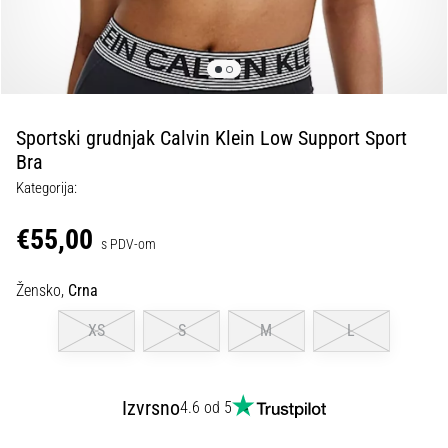
tisak
i
obradu
sportske
opreme
Sportski grudnjak Calvin Klein Low Support Sport
1. 7. 2025
Bra
•
Kategorija:
1 min. čitanja
Play
€55,00
s PDV-om
for
More
Žensko,
Crna
Victories
Pripremi
XS
S
M
L
se
za
ženski
Izvrsno
4.6 od 5
EURO
2025