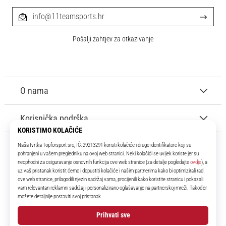
info@11teamsports.hr
Pošalji zahtjev za otkazivanje
O nama
Korisnička podrška
11teamsports.hr
Tvoj smo pouzdani suigrač već više od 16 godina! Cijelo to vrijeme
donosimo ti najbolje i najnovije proizvode iz svijeta nogometa.
Facebook
Instagram
YouTube