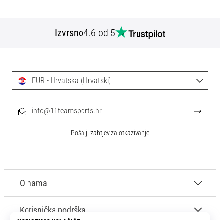
Izvrsno
4.6 od 5
EUR - Hrvatska (Hrvatski)
info@11teamsports.hr
Pošalji zahtjev za otkazivanje
O nama
Korisnička podrška