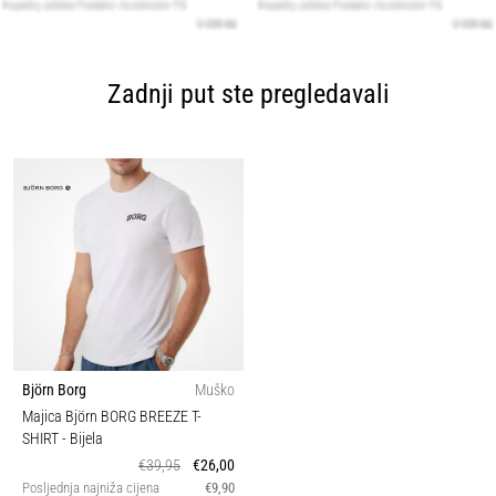
Zadnji put ste pregledavali
Björn Borg
Muško
Majica Björn BORG BREEZE T-
SHIRT
- Bijela
€39,95
€26,00
Posljednja najniža cijena
€9,90