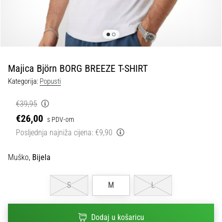
tisak
i
obradu
sportske
opreme
Majica Björn BORG BREEZE T-SHIRT
1. 7. 2025
Kategorija:
Popusti
•
1 min. čitanja
€39,95
Play
€26,00
s PDV-om
for
Posljednja najniža cijena:
€9,90
More
Victories
Muško,
Bijela
Pripremi
se
S
M
L
za
ženski
EURO
Dodaj u košaricu
2025