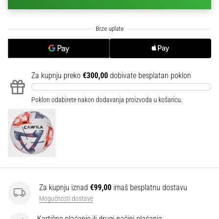
sa
službenim
dresovima
i
kopačkama
Nike,
adidas
Za kupnju preko
€300,00
dobivate besplatan poklon
i
PUMA.
Poklon odabirete nakon dodavanja proizvoda u košaricu.
Budi
dio
svake
utakmice,
gola…
Prikaži
Za kupnju iznad
€99,00
imaš besplatnu dostavu
sve
Mogućnosti dostave
članke
Kartično plaćanje ili drugi načini plaćanja