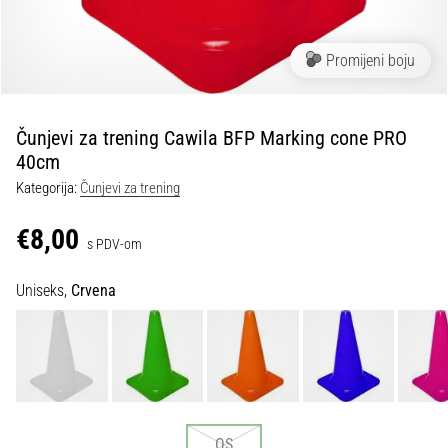
tisak
i
obradu
Promijeni boju
sportske
opreme
Čunjevi za trening Cawila BFP Marking cone PRO
1. 7. 2025
40cm
•
Kategorija:
Čunjevi za trening
1 min. čitanja
Play
€8,00
s PDV-om
for
More
Uniseks,
Crvena
Victories
Pripremi
se
za
ženski
EURO
2025
OS