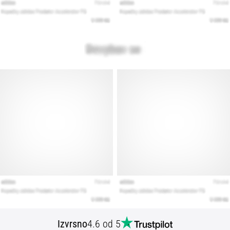
Izvrsno
4.6 od 5