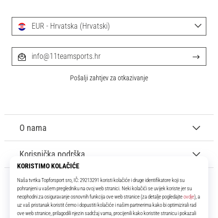
EUR - Hrvatska (Hrvatski)
info@11teamsports.hr
Pošalji zahtjev za otkazivanje
O nama
Korisnička podrška
11teamsports.hr
Tvoj smo pouzdani suigrač već više od 16 godina! Cijelo to vrijeme