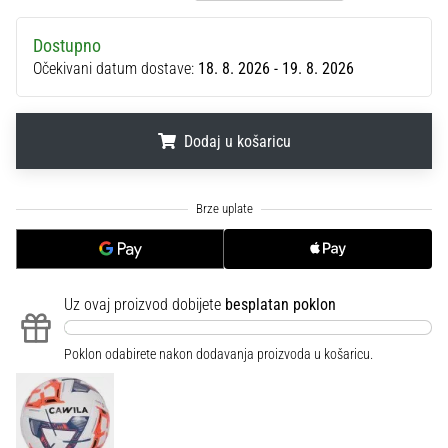
sa
službenim
Dostupno
dresovima
Očekivani datum dostave:
18. 8. 2026 - 19. 8. 2026
i
kopačkama
Nike,
Dodaj u košaricu
adidas
i
PUMA.
.
.
.
Budi
dio
svake
utakmice,
gola…
Uz ovaj proizvod dobijete
besplatan poklon
Poklon odabirete nakon dodavanja proizvoda u košaricu.
Prikaži
sve
članke