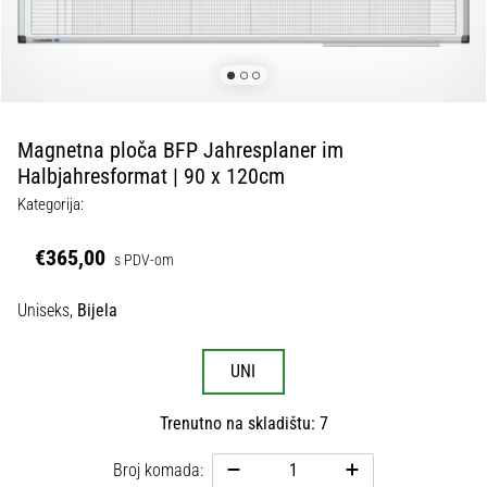
tisak
i
obradu
sportske
opreme
Magnetna ploča BFP Jahresplaner im
1. 7. 2025
Halbjahresformat | 90 x 120cm
•
Kategorija:
1 min. čitanja
Play
€365,00
s PDV-om
for
More
Uniseks,
Bijela
Victories
Pripremi
UNI
se
za
Trenutno na skladištu: 7
ženski
EURO
Broj komada:
2025