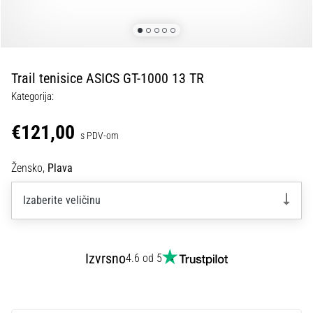
tisak
i
obradu
sportske
opreme
Trail tenisice ASICS GT-1000 13 TR
Kategorija:
1. 7. 2025
•
€121,00
s PDV-om
1 min. čitanja
Play
Žensko,
Plava
for
More
Izaberite veličinu
Victories
Pripremi
se
Izvrsno
4.6 od 5
za
ženski
EURO
2025