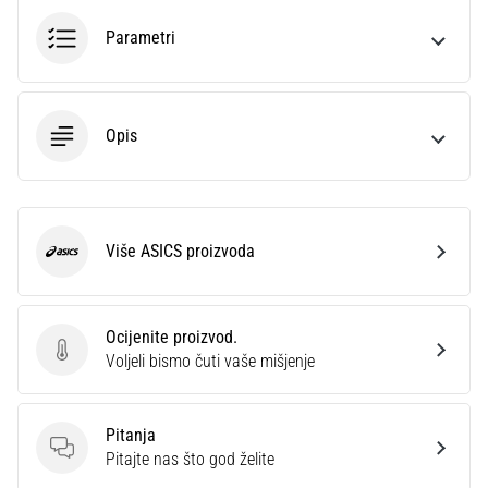
sa
Parametri
službenim
dresovima
i
kopačkama
Nike,
Opis
adidas
i
PUMA.
Budi
Više ASICS proizvoda
dio
ASICS
svake
utakmice,
gola…
Ocijenite proizvod.
Ocijenite proizvod.
Voljeli bismo čuti vaše mišjenje
Prikaži
sve
Pitanja
članke
Pitanja
Pitajte nas što god želite