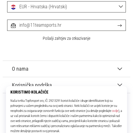
EUR - Hrvatska (Hrvatski)
info@11teamsports.hr
Pošalji zahtjev za otkazivanje
O nama
Korisnička podrška
11teamsports.hr
Tvoj smo pouzdani suigrač već više od 16 godina! Cijelo to vrijeme
donosimo ti najbolje i najnovije proizvode iz svijeta nogometa.