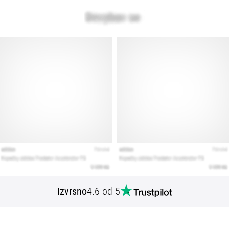
Izvrsno
4.6 od 5