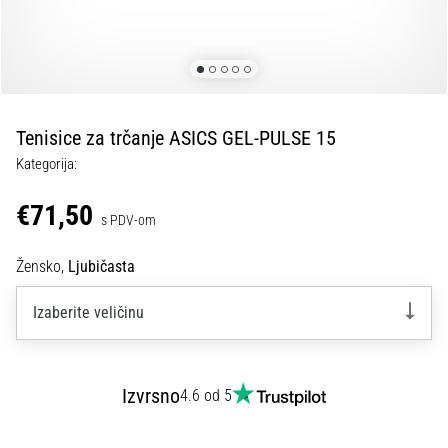
tisak
i
obradu
sportske
opreme
Tenisice za trčanje ASICS GEL-PULSE 15
1. 7. 2025
Kategorija:
•
1 min. čitanja
€71,50
s PDV-om
Play
for
Žensko,
Ljubičasta
More
Victories
Izaberite veličinu
Pripremi
se
za
Izvrsno
4.6 od 5
ženski
EURO
2025