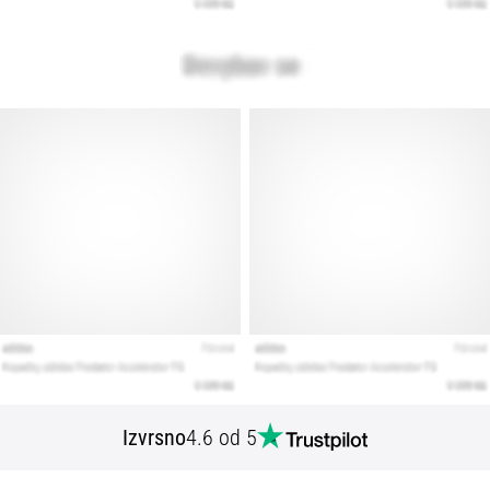
Izvrsno
4.6 od 5