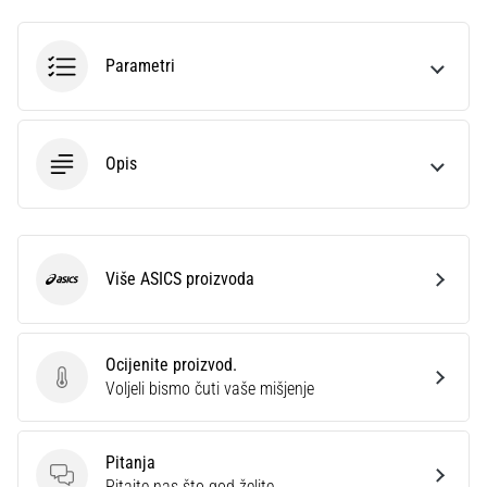
sa
službenim
dresovima
Parametri
i
kopačkama
Nike,
adidas
Opis
i
PUMA.
Budi
dio
svake
Više ASICS proizvoda
ASICS
utakmice,
gola…
Ocijenite proizvod.
Ocijenite proizvod.
Voljeli bismo čuti vaše mišjenje
Prikaži
sve
članke
Pitanja
Pitanja
Pitajte nas što god želite