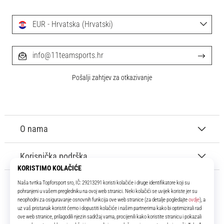
EUR - Hrvatska (Hrvatski)
info@11teamsports.hr
Pošalji zahtjev za otkazivanje
O nama
Korisnička podrška
11teamsports.hr
Tvoj smo pouzdani suigrač već više od 16 godina! Cijelo to vrijeme