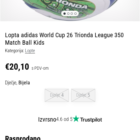
tisak
i
obradu
sportske
opreme
Lopta adidas World Cup 26 Trionda League 350
Match Ball Kids
1. 7. 2025
Kategorija:
Lopte
•
1 min. čitanja
€20,10
s PDV-om
Play
for
Dječje,
Bijela
More
Victories
4
5
Dječje
Dječje
Pripremi
se
za
Izvrsno
4.6 od 5
ženski
EURO
Rasprodano
2025