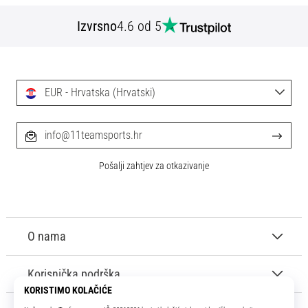
Izvrsno
4.6 od 5
EUR - Hrvatska (Hrvatski)
info@11teamsports.hr
Pošalji zahtjev za otkazivanje
O nama
Korisnička podrška