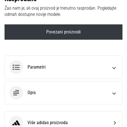
sa
Žao nam je, ali ovaj proizvod je trenutno rasprodan. Pogledajte
službenim
odmah dostupne novije modele.
dresovima
i
kopačkama
Povezani proizvodi
Nike,
adidas
i
PUMA.
Budi
dio
Parametri
svake
utakmice,
gola…
Opis
Prikaži
sve
članke
Više adidas proizvoda
adidas