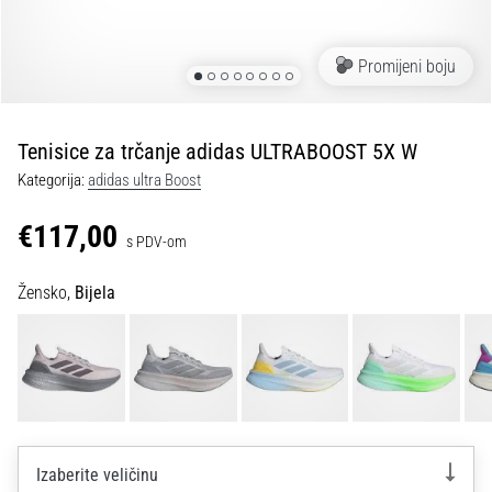
tisak
i
obradu
Promijeni boju
sportske
opreme
Tenisice za trčanje adidas ULTRABOOST 5X W
1. 7. 2025
Kategorija:
adidas ultra Boost
•
1 min. čitanja
€117,00
s PDV-om
Play
for
Žensko,
Bijela
More
Victories
Pripremi
se
za
ženski
EURO
Izaberite veličinu
2025