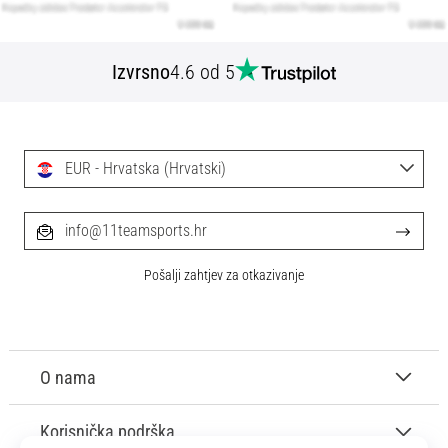
Izvrsno
4.6 od 5
EUR - Hrvatska (Hrvatski)
info@11teamsports.hr
Pošalji zahtjev za otkazivanje
O nama
Korisnička podrška