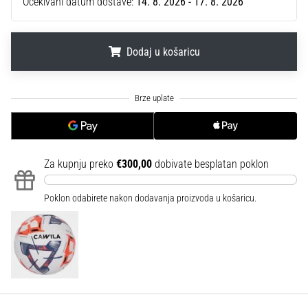
Očekivani datum dostave:
14. 8. 2026 - 17. 8. 2026
sa
službenim
dresovima
Dodaj u košaricu
i
kopačkama
Nike,
.
.
.
adidas
i
PUMA.
Budi
dio
Za kupnju preko
€300,00
dobivate besplatan poklon
svake
utakmice,
Poklon odabirete nakon dodavanja proizvoda u košaricu.
gola…
Prikaži
sve
članke