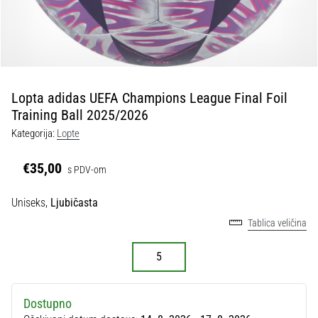
tisak
i
obradu
sportske
opreme
Lopta adidas UEFA Champions League Final Foil
1. 7. 2025
Training Ball 2025/2026
•
Kategorija:
Lopte
1 min. čitanja
Play
€35,00
s PDV-om
for
More
Uniseks,
Ljubičasta
Victories
Tablica veličina
Pripremi
se
5
za
ženski
EURO
Dostupno
2025