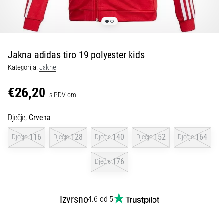
tisak
i
obradu
sportske
opreme
Jakna adidas tiro 19 polyester kids
Kategorija:
Jakne
1. 7. 2025
•
€26,20
s PDV-om
1 min. čitanja
Play
Dječje,
Crvena
for
More
116
128
140
152
164
Dječje
Dječje
Dječje
Dječje
Dječje
Victories
Pripremi
176
Dječje
se
za
ženski
Izvrsno
4.6 od 5
EURO
2025