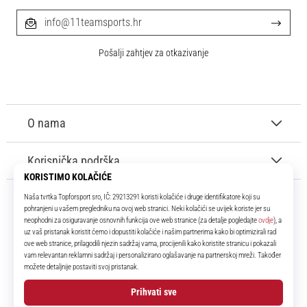
info@11teamsports.hr
Pošalji zahtjev za otkazivanje
O nama
Korisnička podrška
11teamsports.hr
Tvoj smo pouzdani suigrač već više od 16 godina! Cijelo to vrijeme
donosimo ti najbolje i najnovije proizvode iz svijeta nogometa.
Facebook
Instagram
YouTube