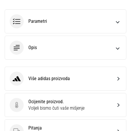
sa
službenim
dresovima
Parametri
i
kopačkama
Nike,
adidas
Opis
i
PUMA.
Budi
dio
svake
Više adidas proizvoda
adidas
utakmice,
gola…
Ocijenite proizvod.
Ocijenite proizvod.
Prikaži
Voljeli bismo čuti vaše mišjenje
sve
članke
Pitanja