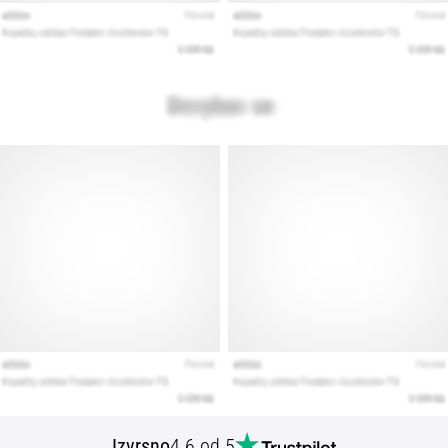
Izvrsno
4.6 od 5