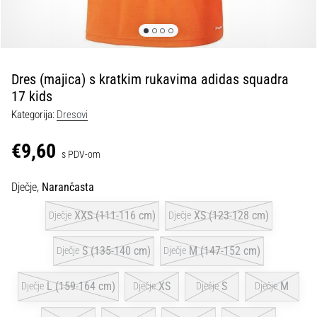
tisak
i
obradu
sportske
opreme
Dres (majica) s kratkim rukavima adidas squadra
17 kids
1. 7. 2025
Kategorija:
Dresovi
•
1 min. čitanja
€9,60
s PDV-om
Play
for
Dječje,
Narančasta
More
Victories
XXS (111-116 cm)
XS (123-128 cm)
Dječje
Dječje
Pripremi
se
S (135-140 cm)
M (147-152 cm)
Dječje
Dječje
za
ženski
L (159-164 cm)
XS
S
M
Dječje
Dječje
Dječje
Dječje
EURO
2025