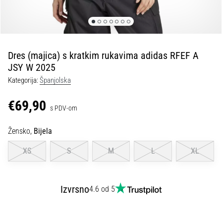
tisak
i
obradu
sportske
opreme
Dres (majica) s kratkim rukavima adidas RFEF A
JSY W 2025
1. 7. 2025
Kategorija:
Španjolska
•
1 min. čitanja
€69,90
s PDV-om
Play
for
Žensko,
Bijela
More
Victories
XS
S
M
L
XL
Pripremi
se
za
Izvrsno
4.6 od 5
ženski
EURO
2025