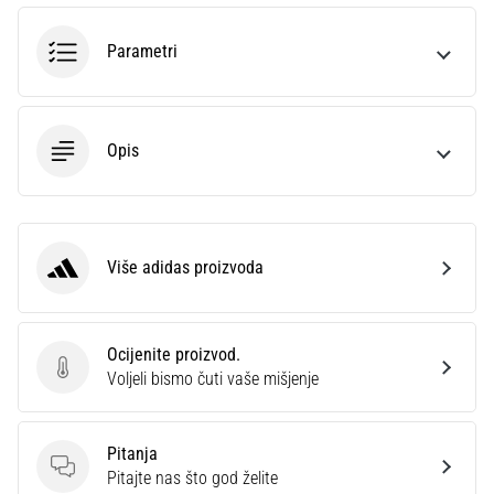
sa
službenim
Parametri
dresovima
i
kopačkama
Nike,
Opis
adidas
i
PUMA.
Budi
dio
Više adidas proizvoda
adidas
svake
utakmice,
gola…
Ocijenite proizvod.
Ocijenite proizvod.
Voljeli bismo čuti vaše mišjenje
Prikaži
sve
Pitanja
članke
Pitanja
Pitajte nas što god želite