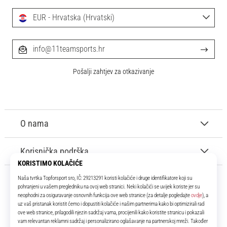
EUR - Hrvatska (Hrvatski)
info@11teamsports.hr
Pošalji zahtjev za otkazivanje
O nama
Korisnička podrška
11teamsports.hr
Tvoj smo pouzdani suigrač već više od 16 godina! Cijelo to vrijeme
donosimo ti najbolje i najnovije proizvode iz svijeta nogometa.