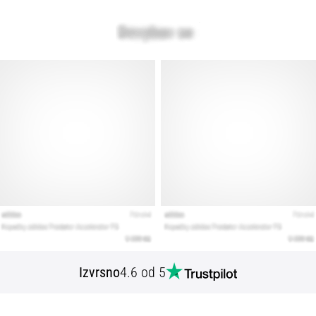
Izvrsno
4.6 od 5