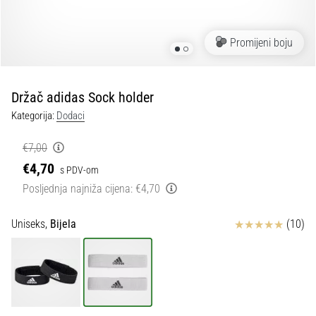
tisak
i
obradu
Promijeni boju
sportske
opreme
Držač adidas Sock holder
1. 7. 2025
Kategorija:
Dodaci
•
1 min. čitanja
€7,00
Play
€4,70
s PDV-om
for
Posljednja najniža cijena:
€4,70
More
Victories
Ocjena proizvoda
Uniseks,
Bijela
(10)
Pripremi
se
za
ženski
EURO
2025