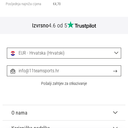
Posljednja najniža cijena
€4,70
Izvrsno
4.6 od 5
EUR - Hrvatska (Hrvatski)
info@11teamsports.hr
Pošalji zahtjev za otkazivanje
O nama