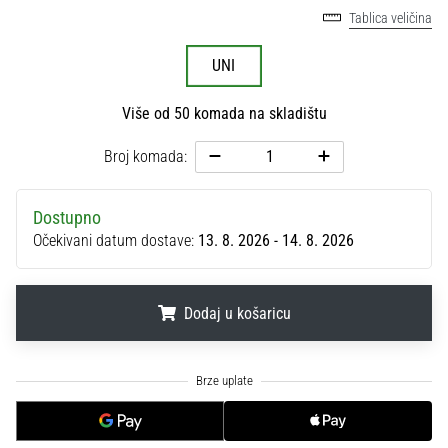
sa
Tablica veličina
službenim
dresovima
UNI
i
kopačkama
Više od 50 komada na skladištu
Nike,
adidas
Broj komada:
i
PUMA.
Budi
Dostupno
dio
Očekivani datum dostave:
13. 8. 2026 - 14. 8. 2026
svake
utakmice,
gola…
Dodaj u košaricu
.
.
.
Prikaži
sve
članke