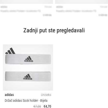
Zadnji put ste pregledavali
adidas
Uniseks
Držač adidas Sock holder
- Bijela
€7,00
€4,70