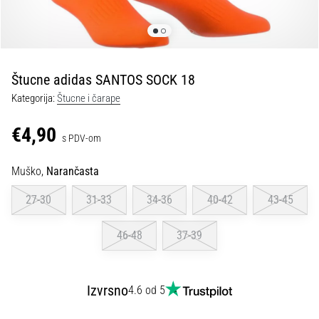
tisak
i
obradu
sportske
opreme
Štucne adidas SANTOS SOCK 18
Kategorija:
Štucne i čarape
1. 7. 2025
•
€4,90
s PDV-om
1 min. čitanja
Play
Muško,
Narančasta
for
More
27-30
31-33
34-36
40-42
43-45
Victories
Pripremi
46-48
37-39
se
za
ženski
Izvrsno
4.6 od 5
EURO
2025