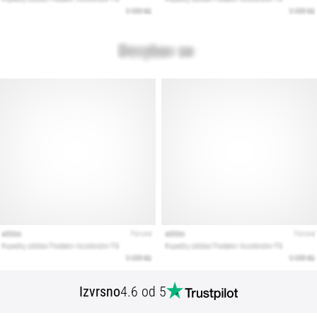
Izvrsno
4.6 od 5