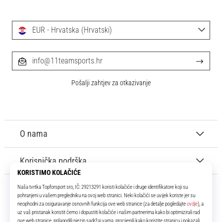
EUR - Hrvatska (Hrvatski)
info@11teamsports.hr
Pošalji zahtjev za otkazivanje
O nama
Korisnička podrška
11teamsports.hr
Tvoj smo pouzdani suigrač već više od 16 godina! Cijelo to vrijeme