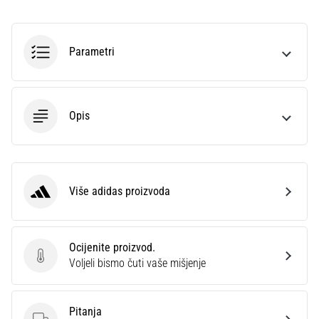
sa
službenim
dresovima
Parametri
i
kopačkama
Nike,
adidas
Opis
i
PUMA.
Budi
dio
svake
Više adidas proizvoda
adidas
utakmice,
gola…
Ocijenite proizvod.
Ocijenite proizvod.
Prikaži
Voljeli bismo čuti vaše mišjenje
sve
članke
Pitanja