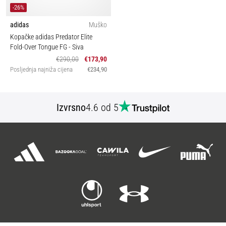
-26%
adidas
Muško
Kopačke adidas Predator Elite
Fold-Over Tongue FG
- Siva
€290,00
€173,90
Posljednja najniža cijena
€234,90
Izvrsno
4.6 od 5