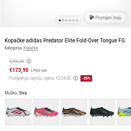
tisak
i
obradu
Promijeni boju
sportske
opreme
Kopačke adidas Predator Elite Fold-Over Tongue FG
1. 7. 2025
Kategorija:
Kopačke
•
1 min. čitanja
€290,00
Play
€173,90
s PDV-om
for
Posljednja najniža cijena:
€234,90
-26%
More
Victories
Muško,
Siva
Pripremi
se
za
ženski
EURO
2025