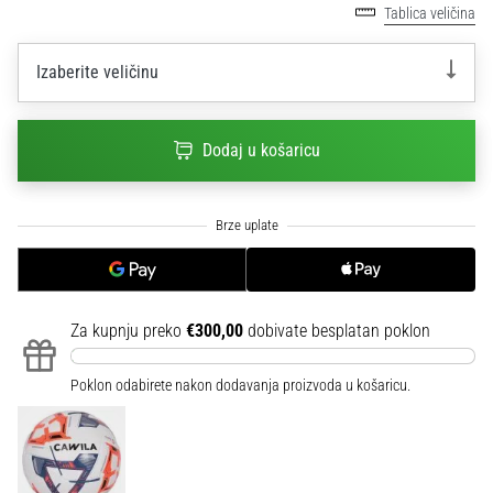
Tablica veličina
sa
službenim
dresovima
Izaberite veličinu
i
kopačkama
Nike,
Dodaj u košaricu
adidas
i
PUMA.
Budi
dio
svake
utakmice,
Za kupnju preko
€300,00
dobivate besplatan poklon
gola…
Poklon odabirete nakon dodavanja proizvoda u košaricu.
Prikaži
sve
članke