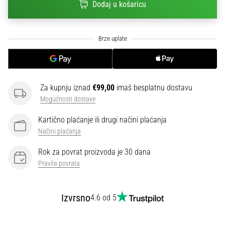
Dodaj u košaricu
sa
službenim
dresovima
i
kopačkama
Nike,
adidas
i
Za kupnju iznad
€99,00
imaš besplatnu dostavu
PUMA.
Mogućnosti dostave
Budi
dio
Kartično plaćanje ili drugi načini plaćanja
svake
Načini plaćanja
utakmice,
gola…
Rok za povrat proizvoda je 30 dana
Pravila povrata
Prikaži
Izvrsno
sve
4.6 od 5
članke