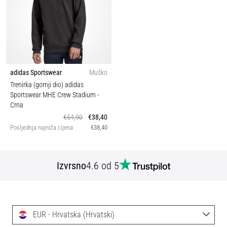
adidas Sportswear
Muško
Trenirka (gornji dio) adidas
Sportswear MHE Crew Stadium
-
Crna
€54,90
€38,40
Posljednja najniža cijena
€38,40
Izvrsno
4.6 od 5
EUR - Hrvatska (Hrvatski)