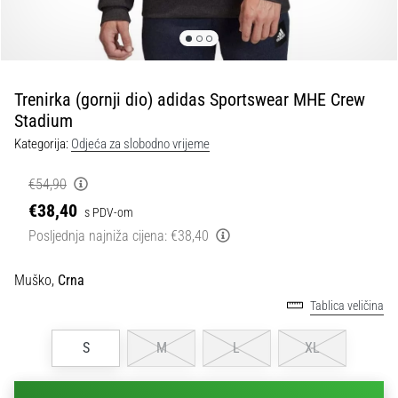
tisak
i
obradu
sportske
opreme
Trenirka (gornji dio) adidas Sportswear MHE Crew
Stadium
1. 7. 2025
Kategorija:
Odjeća za slobodno vrijeme
•
1 min. čitanja
€54,90
Play
€38,40
s PDV-om
for
Posljednja najniža cijena:
€38,40
More
Victories
Muško,
Crna
Pripremi
Tablica veličina
se
za
S
M
L
XL
ženski
EURO
2025