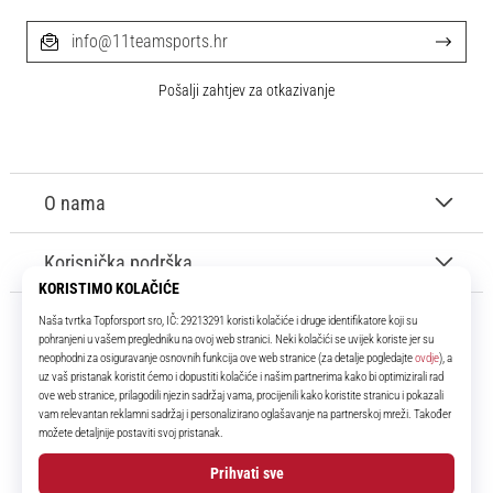
info@11teamsports.hr
Pošalji zahtjev za otkazivanje
O nama
Korisnička podrška
11teamsports.hr
Tvoj smo pouzdani suigrač već više od 16 godina! Cijelo to vrijeme
donosimo ti najbolje i najnovije proizvode iz svijeta nogometa.
Facebook
Instagram
YouTube