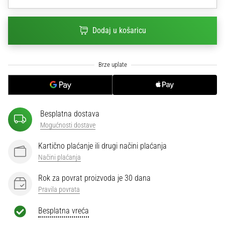
sa
službenim
dresovima
Dodaj u košaricu
i
kopačkama
Nike,
adidas
i
PUMA.
Budi
Besplatna dostava
dio
Mogućnosti dostave
svake
utakmice,
Kartično plaćanje ili drugi načini plaćanja
gola…
Načini plaćanja
Rok za povrat proizvoda je 30 dana
Prikaži
Pravila povrata
sve
članke
Besplatna vreća