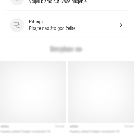
Ocijenite proizvod.
Voljeli bismo čuti vaše mišjenje
Pitanja
Pitanja
Pitajte nas što god želite