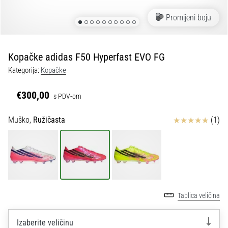
tisak
i
Promijeni boju
obradu
sportske
opreme
Kopačke adidas F50 Hyperfast EVO FG
Kategorija:
Kopačke
1. 7. 2025
•
€300,00
s PDV-om
1 min. čitanja
Play
Ocjena proizvoda
Muško,
Ružičasta
(1)
for
More
Victories
Pripremi
se
za
Tablica veličina
ženski
EURO
Izaberite veličinu
2025