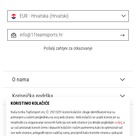
EUR - Hrvatska (Hrvatski)
info@11teamsports.hr
Pošalji zahtjev za otkazivanje
O nama
Korisnička podrška
11teamsports.hr
Tvoj smo pouzdani suigrač već više od 16 godina! Cijelo to vrijeme