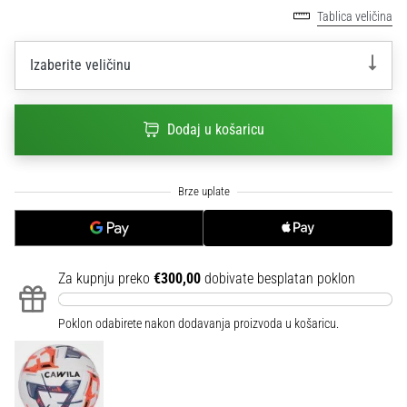
sa
Tablica veličina
službenim
dresovima
Izaberite veličinu
i
kopačkama
Nike,
Dodaj u košaricu
adidas
i
PUMA.
Budi
dio
svake
utakmice,
gola…
Za kupnju preko
€300,00
dobivate besplatan poklon
Poklon odabirete nakon dodavanja proizvoda u košaricu.
Prikaži
sve
članke