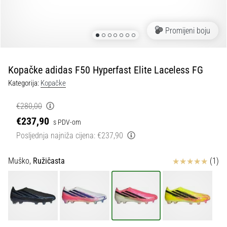
tisak
i
obradu
Promijeni boju
sportske
opreme
Kopačke adidas F50 Hyperfast Elite Laceless FG
1. 7. 2025
Kategorija:
Kopačke
•
1 min. čitanja
€280,00
Play
€237,90
s PDV-om
for
Posljednja najniža cijena:
€237,90
More
Victories
Ocjena proizvoda
Muško,
Ružičasta
(1)
Pripremi
se
za
ženski
EURO
2025