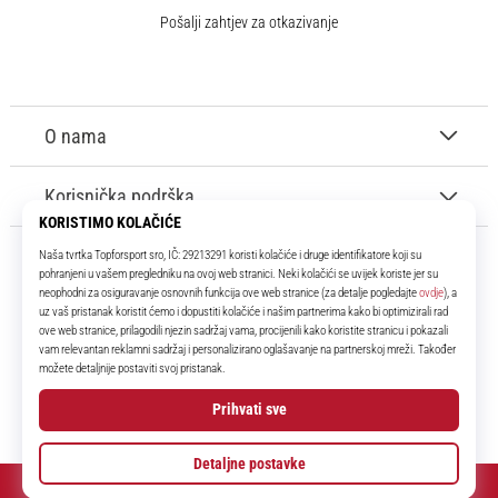
Pošalji zahtjev za otkazivanje
O nama
Korisnička podrška
11teamsports.hr
Tvoj smo pouzdani suigrač već više od 16 godina! Cijelo to vrijeme
donosimo ti najbolje i najnovije proizvode iz svijeta nogometa.
Facebook
Instagram
YouTube
© 2010 – 2026
11teamsports.hr