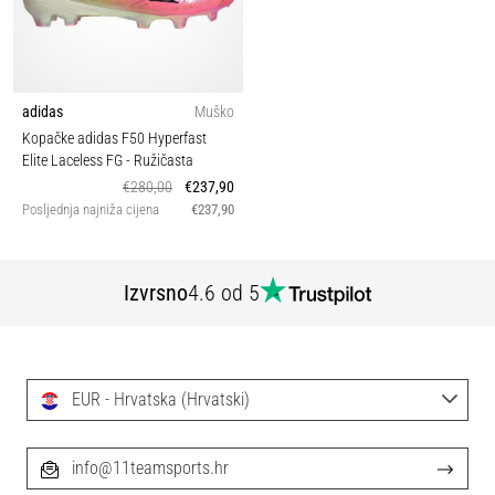
adidas
Muško
Kopačke adidas F50 Hyperfast
Elite Laceless FG
- Ružičasta
€280,00
€237,90
Posljednja najniža cijena
€237,90
Izvrsno
4.6 od 5
EUR - Hrvatska (Hrvatski)
info@11teamsports.hr