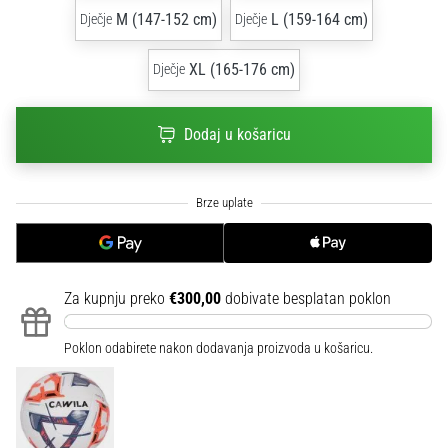
sa
M (147-152 cm)
L (159-164 cm)
Dječje
Dječje
službenim
dresovima
XL (165-176 cm)
Dječje
i
kopačkama
Nike,
Dodaj u košaricu
adidas
i
PUMA.
Budi
dio
svake
utakmice,
Za kupnju preko
€300,00
dobivate besplatan poklon
gola…
Poklon odabirete nakon dodavanja proizvoda u košaricu.
Prikaži
sve
članke