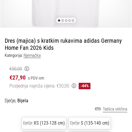
tisak
i
obradu
sportske
opreme
Dres (majica) s kratkim rukavima adidas Germany
1. 7. 2025
Home Fan 2026 Kids
•
Kategorija:
Njemačka
1 min. čitanja
Play
€50,00
for
€27,90
s PDV-om
More
Posljednja najniža cijena:
€50,00
-44%
Victories
Pripremi
Dječje,
Bijela
se
Tablica veličina
za
ženski
XS (123-128 cm)
S (135-140 cm)
EURO
Dječje
Dječje
2025