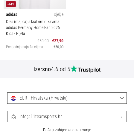
-44%
adidas
Dječje
Dres (majica) s kratkim rukavima
adidas Germany Home Fan 2026
Kids
- Bijela
€50,00
€27,90
Posljednja najniža cijena
€50,00
Izvrsno
4.6 od 5
EUR - Hrvatska (Hrvatski)
info@11teamsports.hr
Pošalji zahtjev za otkazivanje