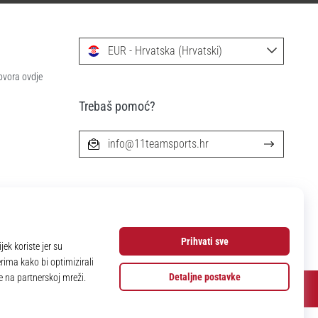
EUR - Hrvatska (Hrvatski)
ovora ovdje
Trebaš pomoć?
info@11teamsports.hr