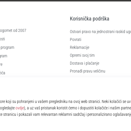
Korisnička podrška
 nogomet od 2007
Ostvari pravo na jednostrani raskid ug
sti
Povrati
 program
Reklamacije
Opremi svoj tim
ogram
Dostava i plaćanje
re
Pronađi pravu veličinu
čića
Kontakt
e
Najčešća pitanja
Pravila o zaštiti osobnih podataka
© 2010 – 2026
11teamsports.hr