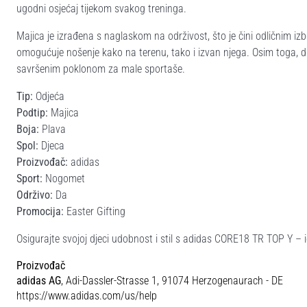
ugodni osjećaj tijekom svakog treninga.
Majica je izrađena s naglaskom na održivost, što je čini odličnim izb
omogućuje nošenje kako na terenu, tako i izvan njega. Osim toga, dio
savršenim poklonom za male sportaše.
Tip:
Odjeća
Podtip:
Majica
Boja:
Plava
Spol:
Djeca
Proizvođač:
adidas
Sport:
Nogomet
Održivo:
Da
Promocija:
Easter Gifting
Osigurajte svojoj djeci udobnost i stil s adidas CORE18 TR TOP Y
Proizvođač
adidas AG
, Adi-Dassler-Strasse 1, 91074 Herzogenaurach - DE
https://www.adidas.com/us/help