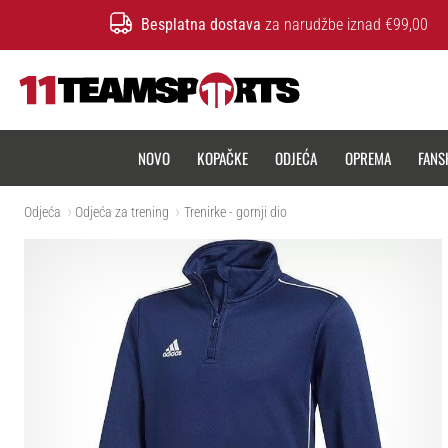
Besplatna dostava
za narudžbe iznad €99,00
11teamsports.hr
NOVO
KOPAČKE
ODJEĆA
OPREMA
FANS
Odjeća
Odjeća za trening
Trenirke - gornji dio