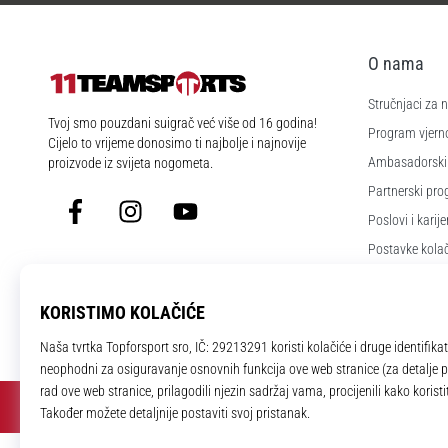
O nama
Stručnjaci za
11teamsports.hr
Tvoj smo pouzdani suigrač već više od 16 godina!
Program vjerno
Cijelo to vrijeme donosimo ti najbolje i najnovije
Ambasadorski
proizvode iz svijeta nogometa.
Partnerski pr
Facebook
Instagram
YouTube
Poslovi i karije
Postavke kola
Uvjeti i odredb