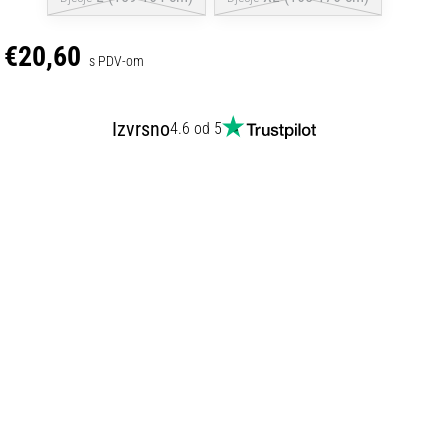
€20,60
s PDV-om
Izvrsno
4.6 od 5