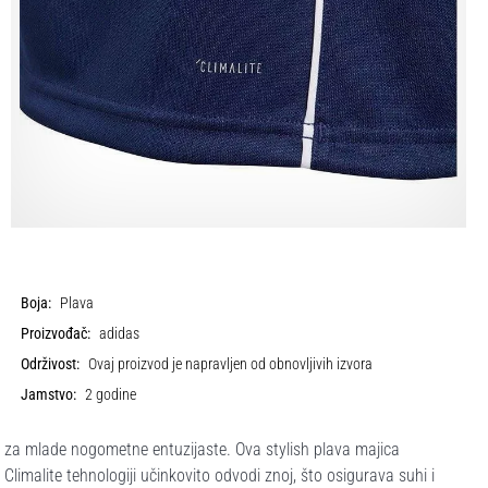
Boja:
Plava
Proizvođač:
adidas
Održivost:
Ovaj proizvod je napravljen od obnovljivih izvora
Jamstvo:
2 godine
 za mlade nogometne entuzijaste. Ova stylish plava majica
limalite tehnologiji učinkovito odvodi znoj, što osigurava suhi i