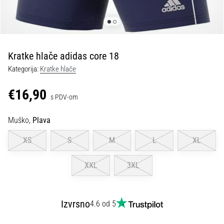
tisak
i
obradu
sportske
opreme
Kratke hlače adidas core 18
Kategorija:
Kratke hlače
1. 7. 2025
•
€16,90
s PDV-om
1 min. čitanja
Play
Muško,
Plava
for
More
XS
S
M
L
XL
Victories
Pripremi
XXL
3XL
se
za
ženski
Izvrsno
4.6 od 5
EURO
2025