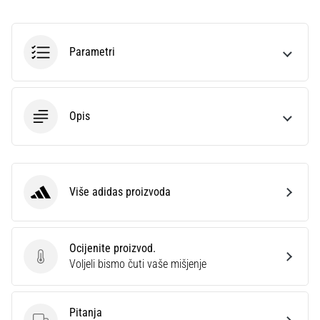
sa
službenim
dresovima
Parametri
i
kopačkama
Nike,
adidas
Opis
i
PUMA.
Budi
dio
svake
Više adidas proizvoda
adidas
utakmice,
gola…
Ocijenite proizvod.
Ocijenite proizvod.
Prikaži
Voljeli bismo čuti vaše mišjenje
sve
članke
Pitanja