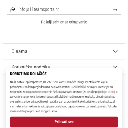
info@11teamsports.hr
Pošalji zahtjev za otkazivanje
O nama
Korisnička podrška
11teamsports.hr
Tvoj smo pouzdani suigrač već više od 16 godina! Cijelo to vrijeme
donosimo ti najbolje i najnovije proizvode iz svijeta nogometa.
Facebook
Instagram
YouTube