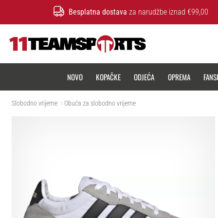
Besplatna dostava
za narudžbe iznad €99,00
11teamsports.hr
NOVO
KOPAČKE
ODJEĆA
OPREMA
FANS
Slobodno vrijeme
Obuća za slobodno vrijeme