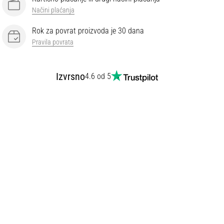
Načini plaćanja
Rok za povrat proizvoda je 30 dana
Pravila povrata
Izvrsno
4.6 od 5