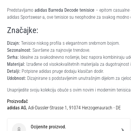
Predstavljamo
adidas Barreda Decode tenisice
– epitom casualne e
adidas Sportswear-a, ove tenisice su neophodne za svakog modno 
Značajke:
Dizajn:
Tenisice niskog profila s elegantnom srebrnom bojom.
Sezonalnost:
Savršene za najnovije trendove.
Svrha:
Idealne za svakodnevno nošenje, bez napora kombiniraju udob
Materijal:
Izrađene od visokokvalitetnih materijala za dugotrajnost 
Detalji:
Potpisne adidas pruge dodaju klasičan dodir.
Udobnost:
Dizajnirane s podstavljenim unutrašnjim dijelom za cjel
Unaprijedite svoju kolekciju obuće s ovim novim i modernim tenisicam
Proizvođač
adidas AG
, Adi-Dassler-Strasse 1, 91074 Herzogenaurach - DE
Ocijenite proizvod.