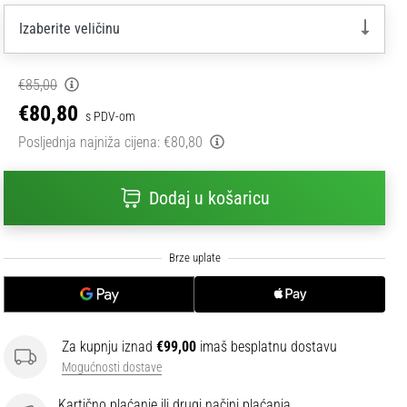
Izaberite veličinu
€85,00
€80,80
s PDV-om
Posljednja najniža cijena:
€80,80
Dodaj u košaricu
Za kupnju iznad
€99,00
imaš besplatnu dostavu
Mogućnosti dostave
Kartično plaćanje ili drugi načini plaćanja