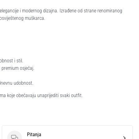
legancije i modernog dizajna. Izrađene od strane renomiranog
osviještenog muškarca.
nost i stil.
i premium osjećaj.
odnevnu udobnost.
a koje obećavaju unaprijediti svaki outfit.
Pitanja