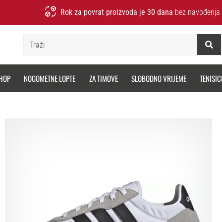
Rok za povrat proizvoda je 30 dana
bez navođenja 
Traži
HOP
NOGOMETNE LOPTE
ZA TIMOVE
SLOBODNO VRIJEME
TENISIC