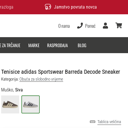
razloga
Jamstvo povrata novca
O nama
Pomoć
Korisnik
košarica
E ZA TRČANJE
MARKE
RASPRODAJA
BLOG
Tenisice adidas Sportswear Barreda Decode Sneaker
Kategorija:
Obuća za slobodno vrijeme
Muško,
Siva
Tablica veličina