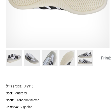
Prikaž
Šifra artikla:
JI2315
Spol:
Muškarci
Sport:
Slobodno vrijeme
Jamstvo:
2 godine