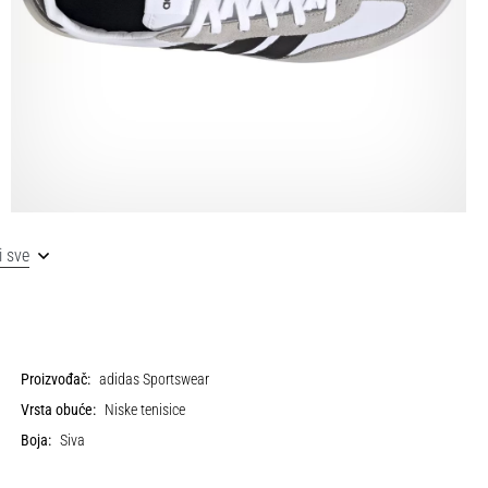
i sve
Proizvođač:
adidas Sportswear
Vrsta obuće:
Niske tenisice
Boja:
Siva