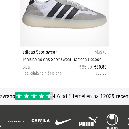
adidas Sportswear
Muško
Tenisice adidas Sportswear Barreda Decode Sneaker
Siva
€85,00
€80,80
Posljednja najniža cijena
€80,80
36⅔ 39⅓ 40 42⅔ 45⅓
Izvrsno
4.6
od 5 temeljen na
12039 recen