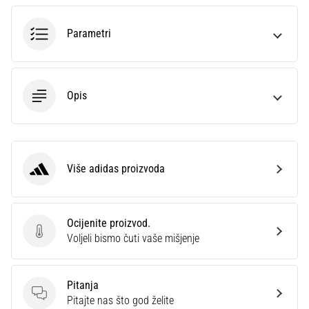
sa
službenim
Parametri
dresovima
i
kopačkama
Nike,
Opis
adidas
i
PUMA.
Budi
dio
Više adidas proizvoda
adidas
svake
utakmice,
gola…
Ocijenite proizvod.
Ocijenite proizvod.
Voljeli bismo čuti vaše mišjenje
Prikaži
sve
Pitanja
članke
Pitanja
Pitajte nas što god želite