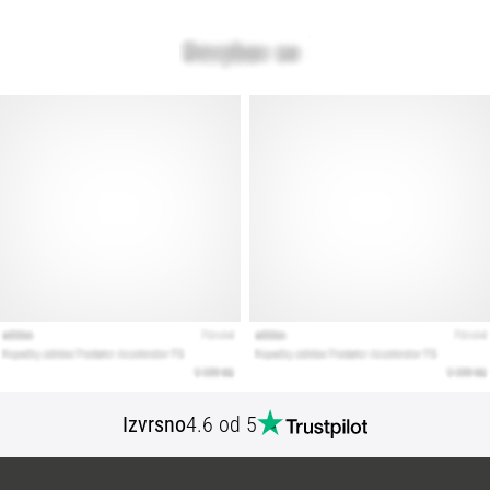
Izvrsno
4.6 od 5