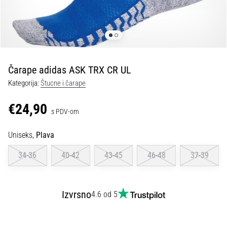
tisak
i
obradu
sportske
opreme
Čarape adidas ASK TRX CR UL
1. 7. 2025
Kategorija:
Štucne i čarape
•
1 min. čitanja
€24,90
s PDV-om
Play
for
Uniseks,
Plava
More
Victories
34-36
40-42
43-45
46-48
37-39
Pripremi
se
za
Izvrsno
4.6 od 5
ženski
EURO
2025