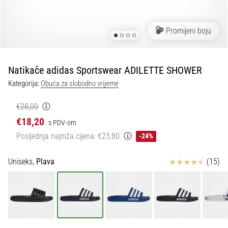
tisak
i
obradu
Promijeni boju
sportske
opreme
Natikače adidas Sportswear ADILETTE SHOWER
1. 7. 2025
Kategorija:
Obuća za slobodno vrijeme
•
1 min. čitanja
€28,00
Play
€18,20
s PDV-om
for
Posljednja najniža cijena:
€23,80
-24%
More
Victories
Ocjena proizvoda
Uniseks,
Plava
(15)
Pripremi
se
za
ženski
EURO
2025