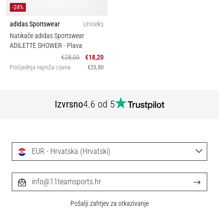
-24%
adidas Sportswear
Uniseks
Natikače adidas Sportswear
ADILETTE SHOWER
- Plava
€28,00
€18,20
Posljednja najniža cijena
€23,80
Izvrsno
4.6 od 5
EUR - Hrvatska (Hrvatski)
info@11teamsports.hr
Pošalji zahtjev za otkazivanje