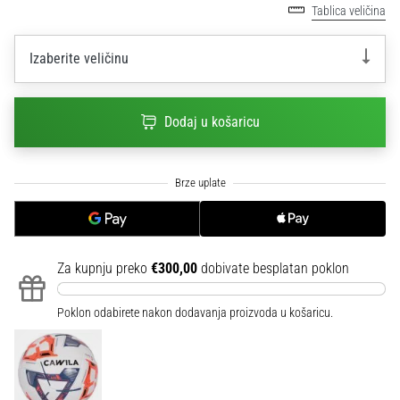
Tablica veličina
sa
službenim
dresovima
Izaberite veličinu
i
kopačkama
Nike,
Dodaj u košaricu
adidas
i
PUMA.
Budi
dio
svake
utakmice,
Za kupnju preko
€300,00
dobivate besplatan poklon
gola…
Poklon odabirete nakon dodavanja proizvoda u košaricu.
Prikaži
sve
članke