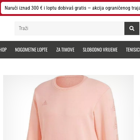
Naruči iznad 300 € i loptu dobivaš gratis — akcija ograničenog traj
Traži
HOP
NOGOMETNE LOPTE
ZA TIMOVE
SLOBODNO VRIJEME
TENISIC