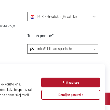
EUR - Hrvatska (Hrvatski)
ovora ovdje
Trebaš pomoć?
info@11teamsports.hr