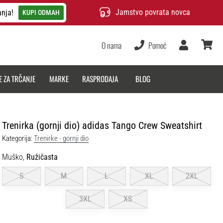
Jamstvo povrata novca
anja!
KUPI ODMAH
O nama
Pomoć
Korisnik
košarica
E ZA TRČANJE
MARKE
RASPRODAJA
BLOG
Trenirka (gornji dio) adidas Tango Crew Sweatshirt
Kategorija:
Trenirke - gornji dio
Muško,
Ružičasta
S
M
L
XL
2XL
3XL
XS