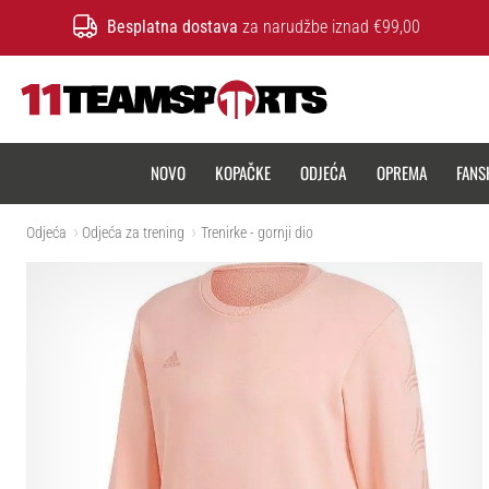
Besplatna dostava
za narudžbe iznad €99,00
11teamsports.hr
NOVO
KOPAČKE
ODJEĆA
OPREMA
FANS
Odjeća
Odjeća za trening
Trenirke - gornji dio