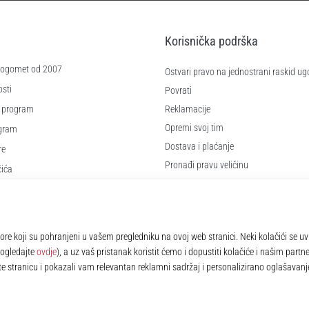
Korisnička podrška
 nogomet od 2007
Ostvari pravo na jednostrani raskid ug
sti
Povrati
 program
Reklamacije
Opremi svoj tim
ogram
Dostava i plaćanje
re
Pronađi pravu veličinu
čića
Kontakt
e
Najčešća pitanja
Pravila o zaštiti osobnih podataka
© 2010 – 2026
11teamsports.hr