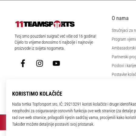
O nama
Stručnjaci za
11teamsports.hr
Tvoj smo pouzdani suigrač već više od 16 godina!
Program vjerno
Cijelo to vrijeme donosimo ti najbolje i najnovije
Ambasadorski
proizvode iz svijeta nogometa.
Partnerski pr
Facebook
Instagram
YouTube
Poslovi i karije
Postavke kola
Uvjeti i odredb