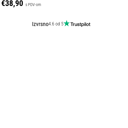
€38,90
s PDV-om
Izvrsno
4.6 od 5