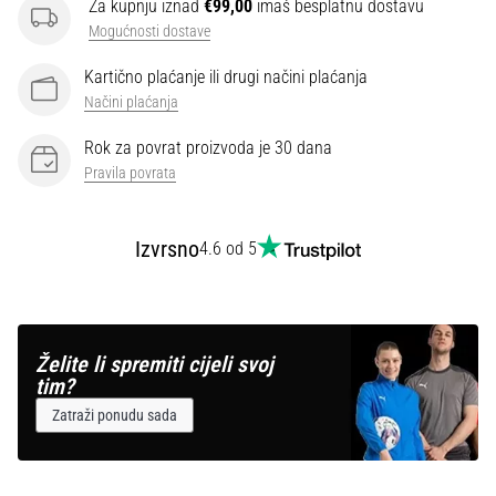
Za kupnju iznad
€99,00
imaš besplatnu dostavu
Mogućnosti dostave
Kartično plaćanje ili drugi načini plaćanja
Načini plaćanja
Rok za povrat proizvoda je 30 dana
Pravila povrata
Izvrsno
4.6 od 5
Želite li spremiti cijeli svoj
tim?
Zatraži ponudu sada