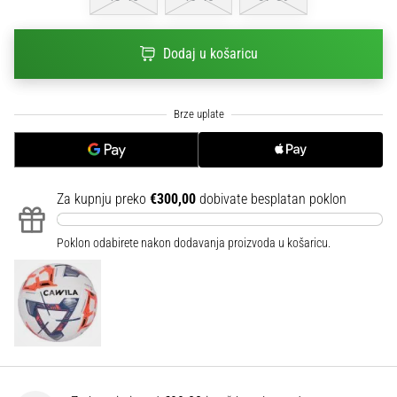
sa
službenim
dresovima
Dodaj u košaricu
i
kopačkama
Nike,
adidas
i
PUMA.
Budi
Za kupnju preko
€300,00
dobivate besplatan poklon
dio
svake
Poklon odabirete nakon dodavanja proizvoda u košaricu.
utakmice,
gola…
Prikaži
sve
članke