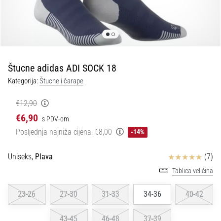
tisak
i
obradu
sportske
opreme
Štucne adidas ADI SOCK 18
1. 7. 2025
Kategorija:
Štucne i čarape
•
1 min. čitanja
€12,90
Play
€6,90
s PDV-om
for
Posljednja najniža cijena:
€8,00
-14%
More
Victories
Ocjena proizvoda
Uniseks,
Plava
(7)
Pripremi
Tablica veličina
se
za
23-26
27-30
31-33
34-36
40-42
ženski
EURO
2025
43-45
46-48
37-39