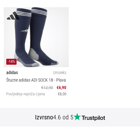
-14%
adidas
Uniseks
Štucne adidas ADI SOCK 18
- Plava
€12,90
€6,90
Posljednja najniža cijena
€8,00
Izvrsno
4.6 od 5