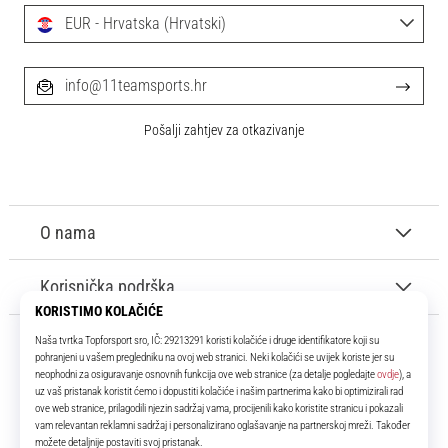
EUR - Hrvatska (Hrvatski)
info@11teamsports.hr
Pošalji zahtjev za otkazivanje
O nama
Korisnička podrška
11teamsports.hr
Tvoj smo pouzdani suigrač već više od 16 godina! Cijelo to vrijeme
donosimo ti najbolje i najnovije proizvode iz svijeta nogometa.