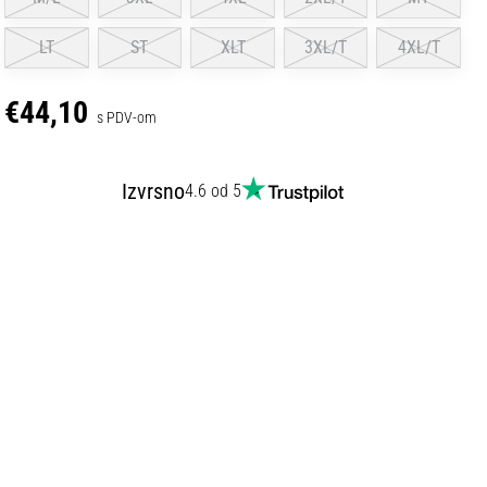
LT
ST
XLT
3XL/T
4XL/T
€44,10
s PDV-om
Izvrsno
4.6 od 5