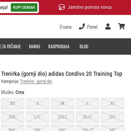
Jamstvo povrata novca
anja!
KUPI ODMAH
O nama
Pomoć
Korisnik
košarica
E ZA TRČANJE
MARKE
RASPRODAJA
BLOG
Trenirka (gornji dio) adidas Condivo 20 Training Top
Kategorija:
Trenirke - gornji dio
Muško,
Crna
XS
S
M
L
XL
XXL
L/L
2XLL
XL/L
S/L
M/L
3XL
4XL
2XL/T
MT