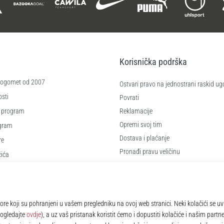
Korisnička podrška
 nogomet od 2007
Ostvari pravo na jednostrani raskid ug
sti
Povrati
 program
Reklamacije
Opremi svoj tim
ogram
Dostava i plaćanje
re
Pronađi pravu veličinu
čića
Kontakt
e
Najčešća pitanja
Pravila o zaštiti osobnih podataka