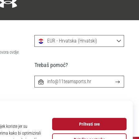
EUR - Hrvatska (Hrvatski)
ovora ovdje
Trebaš pomoć?
info@11teamsports.hr