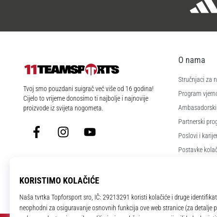
O nama
Stručnjaci za
11teamsports.hr
Tvoj smo pouzdani suigrač već više od 16 godina!
Program vjerno
Cijelo to vrijeme donosimo ti najbolje i najnovije
Ambasadorski
proizvode iz svijeta nogometa.
Partnerski pr
Facebook
Instagram
YouTube
Poslovi i karije
Postavke kola
Uvjeti i odredb