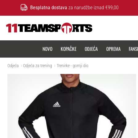
Besplatna dostava
za narudžbe iznad €99,00
11teamsports.hr
NOVO
KOPAČKE
ODJEĆA
OPREMA
FANS
Odjeća
Odjeća za trening
Trenirke - gornji dio