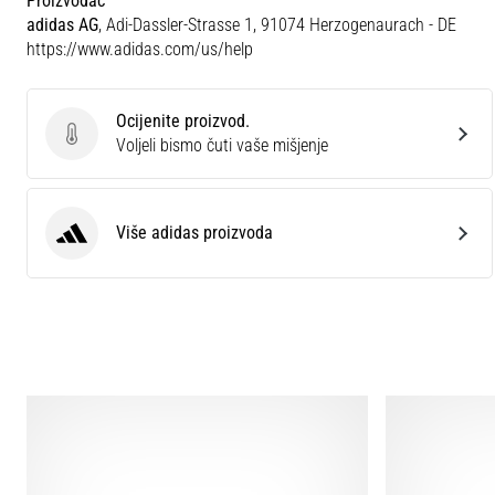
Proizvođač
adidas AG
, Adi-Dassler-Strasse 1, 91074 Herzogenaurach - DE
https://www.adidas.com/us/help
Ocijenite proizvod.
Ocijenite proizvod.
Voljeli bismo čuti vaše mišjenje
Više adidas proizvoda
adidas