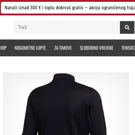
Naruči iznad 300 € i loptu dobivaš gratis — akcija ograničenog traj
Traži
HOP
NOGOMETNE LOPTE
ZA TIMOVE
SLOBODNO VRIJEME
TENISIC