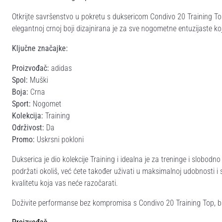
Otkrijte savršenstvo u pokretu s duksericom Condivo 20 Training T
elegantnoj crnoj boji dizajnirana je za sve nogometne entuzijaste ko
Ključne značajke:
Proizvođač:
adidas
Spol:
Muški
Boja:
Crna
Sport:
Nogomet
Kolekcija:
Training
Održivost:
Da
Promo:
Uskrsni pokloni
Dukserica je dio kolekcije Training i idealna je za treninge i slobod
podržati okoliš, već ćete također uživati u maksimalnoj udobnosti i s
kvalitetu koja vas neće razočarati.
Doživite performanse bez kompromisa s Condivo 20 Training Top, bilo