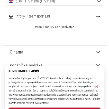
EUR - Hrvatska (Hrvatski)
info@11teamsports.hr
Pošalji zahtjev za otkazivanje
O nama
Korisnička podrška
11teamsports.hr
Tvoj smo pouzdani suigrač već više od 16 godina! Cijelo to vrijeme
donosimo ti najbolje i najnovije proizvode iz svijeta nogometa.