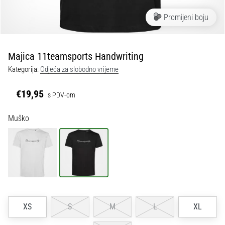
tisak
i
Promijeni boju
obradu
sportske
opreme
Majica 11teamsports Handwriting
Kategorija:
Odjeća za slobodno vrijeme
1. 7. 2025
•
€19,95
s PDV-om
1 min. čitanja
Play
Muško
for
More
Victories
Pripremi
se
za
ženski
XS
S
M
L
XL
EURO
2025