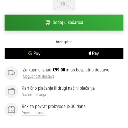
XXL
sa
službenim
dresovima
Dodaj u košaricu
i
kopačkama
Nike,
adidas
i
PUMA.
Budi
dio
Za kupnju iznad
€99,00
imaš besplatnu dostavu
svake
Mogućnosti dostave
utakmice,
gola…
Kartično plaćanje ili drugi načini plaćanja
Načini plaćanja
Prikaži
Rok za povrat proizvoda je 30 dana
sve
Pravila povrata
članke