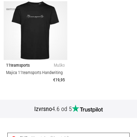
11teamsports
Muško
Majica 11teamsports Handwriting
€19,95
Izvrsno
4.6 od 5