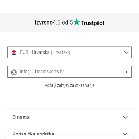
Izvrsno
4.6 od 5
EUR - Hrvatska (Hrvatski)
info@11teamsports.hr
Pošalji zahtjev za otkazivanje
O nama
Korisnička podrška