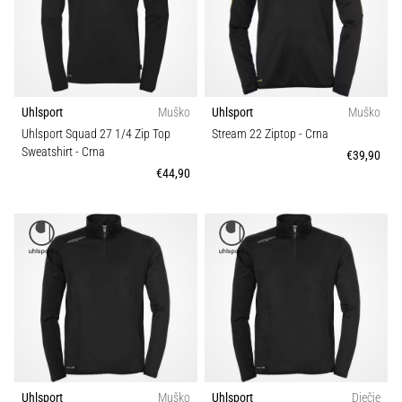
Teamsales
tisak
i
obradu
Kroj
sportske
opreme
Karakteristike
Uhlsport
Muško
Uhlsport
Muško
Uhlsport Squad 27 1/4 Zip Top
Stream 22 Ziptop
- Crna
1. 7. 2025
Sweatshirt
- Crna
•
€39,90
Sport
€44,90
1 min. čitanja
Play
Održivost
for
More
Victories
Pripremi
se
za
ženski
EURO
2025
Uhlsport
Muško
Uhlsport
Dječje