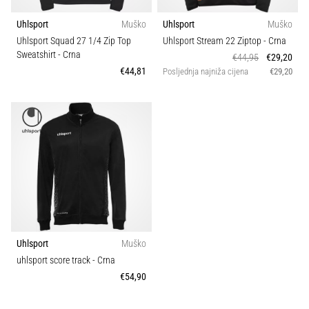
Uhlsport
Muško
Uhlsport
Muško
Uhlsport Squad 27 1/4 Zip Top
Uhlsport Stream 22 Ziptop
- Crna
Sweatshirt
- Crna
€44,95
€29,20
€44,81
Posljednja najniža cijena
€29,20
Uhlsport
Muško
uhlsport score track
- Crna
€54,90