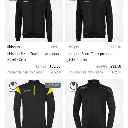
Uhlsport
Muško
Uhlsport
Muško
Uhlsport Score Track presentation
Uhlsport Score Track presentation
jacket
- Crna
jacket
- Crna
€64,95
€32,50
€64,95
€32,50
Posljednja najniža cijena
€32,50
Posljednja najniža cijena
€32,50
Održivost