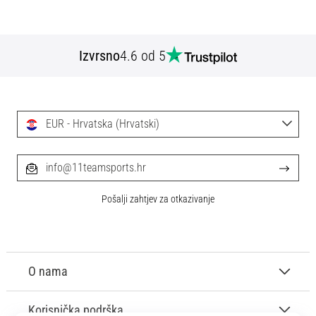
Izvrsno
4.6 od 5
EUR - Hrvatska (Hrvatski)
info@11teamsports.hr
Pošalji zahtjev za otkazivanje
O nama
Korisnička podrška