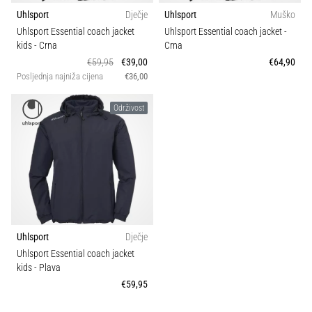
sa
Uhlsport
Dječje
Uhlsport
Muško
službenim
Uhlsport Essential coach jacket
Uhlsport Essential coach jacket
-
dresovima
kids
- Crna
Crna
i
€59,95
€39,00
€64,90
kopačkama
Posljednja najniža cijena
€36,00
Nike,
adidas
Održivost
i
PUMA.
Budi
dio
svake
utakmice,
gola…
Uhlsport
Dječje
Uhlsport Essential coach jacket
Prikaži
kids
- Plava
sve
€59,95
članke