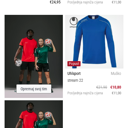
€24,95
Posljednja najniža cijena
€11,00
Popust
Uhlsport
Muško
stream 22
€21,90
€10,80
Opremaj svoj tim
Posljednja najniža cijena
€11,00