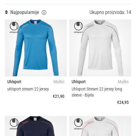
Teamsales
1
tisak
i
Najpopularnije
Ukupno proizvoda: 14
obradu
Kroj
sportske
opreme
Sport
1. 7. 2025
•
1 min. čitanja
Play
for
Uhlsport
Muško
Uhlsport
Muško
More
uhlsport stream 22 jersey
Uhlsport Stream 22 jersey long
Victories
sleeve
- Bijela
€21,90
Pripremi
€24,95
se
za
ženski
EURO
2025