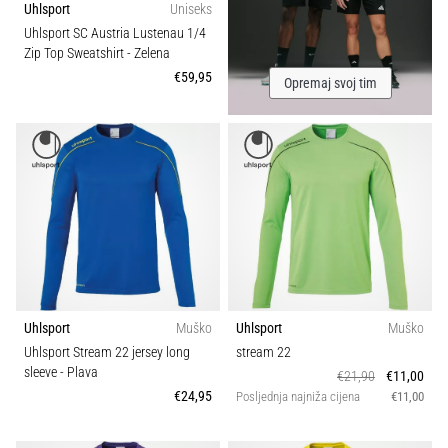
Uhlsport
Uniseks
Uhlsport SC Austria Lustenau 1/4
Zip Top Sweatshirt
- Zelena
€59,95
Opremaj svoj tim
Uhlsport
Muško
Uhlsport
Muško
Uhlsport Stream 22 jersey long
stream 22
sleeve
- Plava
€21,90
€11,00
€24,95
Posljednja najniža cijena
€11,00