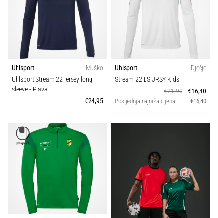
sa
službenim
dresovima
i
kopačkama
Nike,
Uhlsport
Muško
Uhlsport
Dječje
adidas
Uhlsport Stream 22 jersey long
Stream 22 LS JRSY Kids
i
sleeve
- Plava
€21,90
€16,40
PUMA.
€24,95
Posljednja najniža cijena
€16,40
Budi
dio
svake
utakmice,
gola…
Prikaži
sve
članke