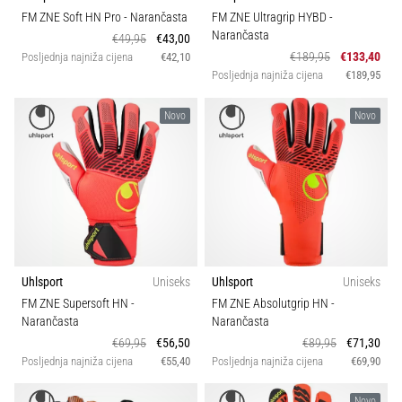
sa
FM ZNE Soft HN Pro
- Narančasta
FM ZNE Ultragrip HYBD
-
službenim
Narančasta
€49,95
€43,00
dresovima
€189,95
€133,40
Posljednja najniža cijena
€42,10
i
Posljednja najniža cijena
€189,95
kopačkama
Nike,
Novo
Novo
adidas
i
PUMA.
Budi
dio
svake
utakmice,
gola…
Uhlsport
Uniseks
Uhlsport
Uniseks
FM ZNE Supersoft HN
-
FM ZNE Absolutgrip HN
-
Narančasta
Narančasta
Prikaži
€69,95
€56,50
€89,95
€71,30
sve
Posljednja najniža cijena
€55,40
Posljednja najniža cijena
€69,90
članke
Novo