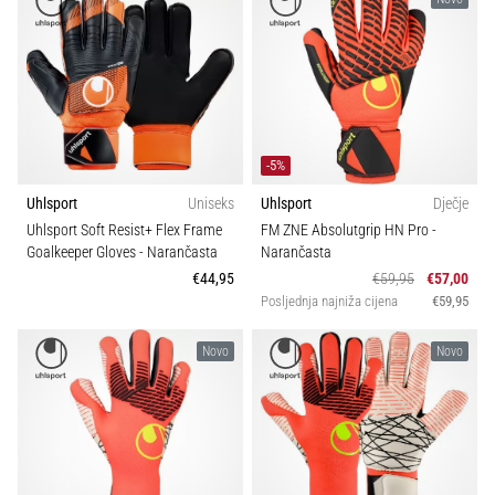
-5%
Uhlsport
Uniseks
Uhlsport
Dječje
Uhlsport Soft Resist+ Flex Frame
FM ZNE Absolutgrip HN Pro
-
Goalkeeper Gloves
- Narančasta
Narančasta
€44,95
€59,95
€57,00
Posljednja najniža cijena
€59,95
Novo
Novo