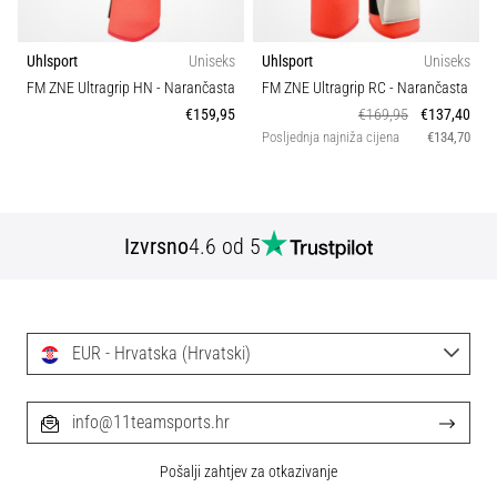
Uhlsport
Uniseks
Uhlsport
Uniseks
FM ZNE Ultragrip HN
- Narančasta
FM ZNE Ultragrip RC
- Narančasta
€159,95
€169,95
€137,40
Posljednja najniža cijena
€134,70
Izvrsno
4.6 od 5
EUR - Hrvatska (Hrvatski)
info@11teamsports.hr
Pošalji zahtjev za otkazivanje