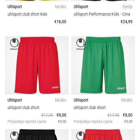
sa
Uhlsport
Muško
Uhlsport
Dječje
službenim
uhlsport club short kids
uhlsport Performance Kids
- Crna
dresovima
€16,00
€24,95
i
kopačkama
Nike,
adidas
i
PUMA.
Budi
dio
svake
utakmice,
gola…
Uhlsport
Muško
Uhlsport
Muško
uhlsport club short
uhlsport club short
Prikaži
€17,95
€9,00
€17,95
€9,00
Posljednja najniža cijena
€9,00
Posljednja najniža cijena
€9,00
sve
članke