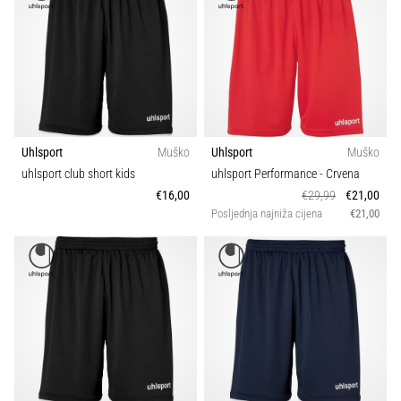
Uhlsport
Muško
Uhlsport
Muško
uhlsport club short kids
uhlsport Performance
- Crvena
€16,00
€29,99
€21,00
Posljednja najniža cijena
€21,00