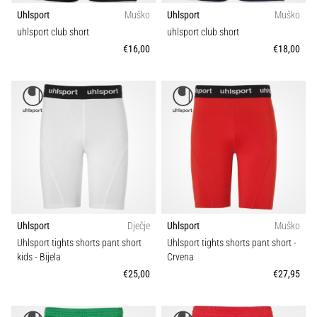
Uhlsport
Muško
Uhlsport
Muško
uhlsport club short
uhlsport club short
€16,00
€18,00
Uhlsport
Dječje
Uhlsport
Muško
Uhlsport tights shorts pant short
Uhlsport tights shorts pant short
-
kids
- Bijela
Crvena
€25,00
€27,95