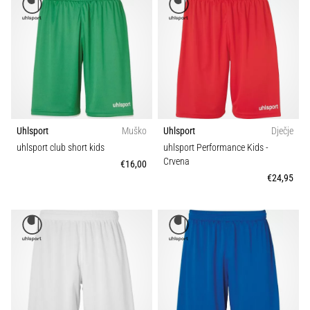
Uhlsport
Muško
Uhlsport
Dječje
uhlsport club short kids
uhlsport Performance Kids
-
Crvena
€16,00
€24,95