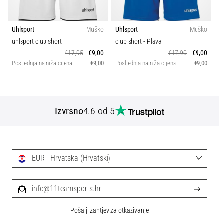
Uhlsport
Muško
Uhlsport
Muško
uhlsport club short
club short
- Plava
€17,95
€9,00
€17,90
€9,00
Posljednja najniža cijena
€9,00
Posljednja najniža cijena
€9,00
Izvrsno
4.6 od 5
EUR - Hrvatska (Hrvatski)
info@11teamsports.hr
Pošalji zahtjev za otkazivanje