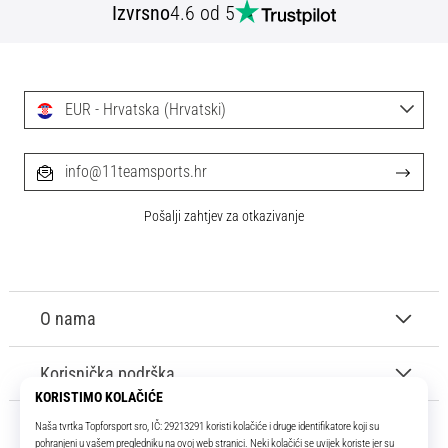
Izvrsno
4.6 od 5
EUR - Hrvatska (Hrvatski)
info@11teamsports.hr
Pošalji zahtjev za otkazivanje
O nama
Korisnička podrška