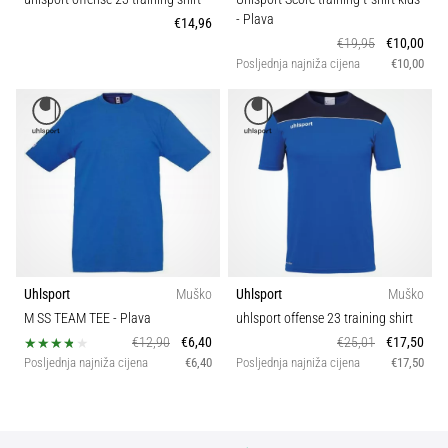
sa
- Plava
€14,96
službenim
€19,95
€10,00
dresovima
Posljednja najniža cijena
€10,00
i
kopačkama
Nike,
adidas
i
PUMA.
Budi
dio
svake
utakmice,
Uhlsport
Muško
Uhlsport
Muško
gola…
M SS TEAM TEE
- Plava
uhlsport offense 23 training shirt
€12,90
€6,40
€25,01
€17,50
Posljednja najniža cijena
€6,40
Posljednja najniža cijena
€17,50
Prikaži
sve
članke