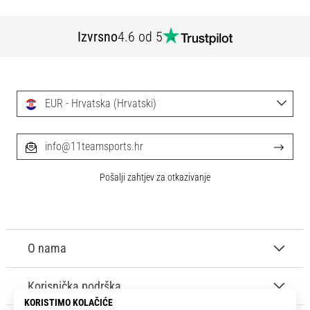
Izvrsno
4.6 od 5
EUR - Hrvatska (Hrvatski)
info@11teamsports.hr
Pošalji zahtjev za otkazivanje
O nama
Korisnička podrška