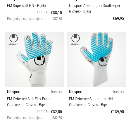
sa
FM Supersoft HN
- Bijela
Uhlsport Absolutgrip Goalkeeper
službenim
Gloves
- Bijela
€49,95
€38,10
dresovima
€69,95
Posljednja najniža cijena
€37,30
i
kopačkama
Nike,
adidas
i
PUMA.
Budi
dio
svake
utakmice,
gola…
Uhlsport
Uniseks
Uhlsport
Uniseks
FM Cybertec Soft Flex Frame
FM Cybertec Supergrip+ HN
Goalkeeper Gloves
- Bijela
Goalkeeper Gloves
- Bijela
Prikaži
€49,95
€32,50
€139,95
sve
Posljednja najniža cijena
€32,50
članke