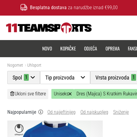
Besplatna dostava
za narudžbe iznad €99,00
11teamsports.hr
NOVO
KOPAČKE
ODJEĆA
OPREMA
FANS
Nogomet
Uhlsport
Spol
Tip proizvoda
Vrsta proizvoda
1
1
Ukloni sve filtere
Uniseks
Dres (Majica) S Kratkim Rukav
Najpopularnije
Od najjeftinijeg
Od najskupljeg
Sniženje