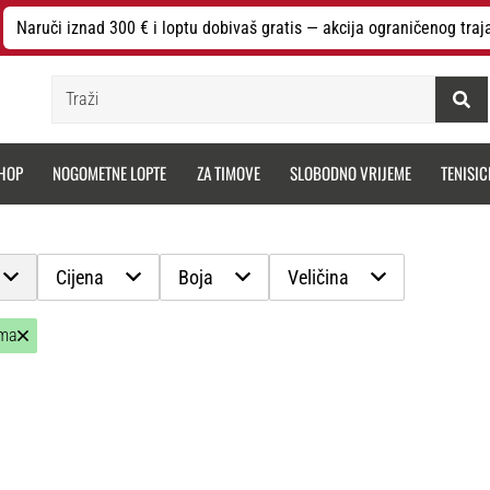
Naruči iznad 300 € i loptu dobivaš gratis — akcija ograničenog traj
Traži
HOP
NOGOMETNE LOPTE
ZA TIMOVE
SLOBODNO VRIJEME
TENISIC
Cijena
Boja
Veličina
ima