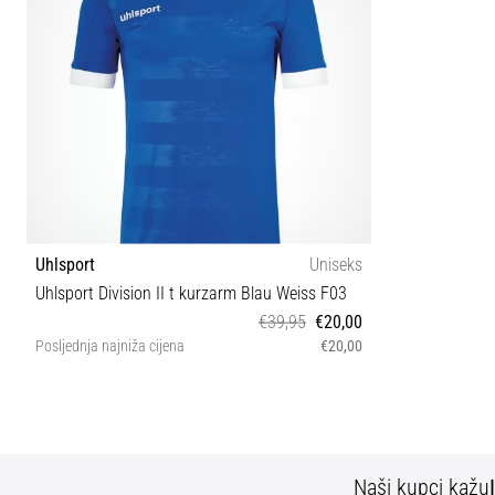
Uhlsport
Uniseks
Uhlsport Division II t kurzarm Blau Weiss F03
€39,95
€20,00
Posljednja najniža cijena
€20,00
L 3XL
Naši kupci kažu