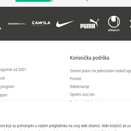
Korisnička podrška
 nogomet od 2007
Ostvari pravo na jednostrani raskid ug
sti
Povrati
 program
Reklamacije
Opremi svoj tim
ogram
Dostava i plaćanje
re
Pronađi pravu veličinu
čića
Kontakt
e
Najčešća pitanja