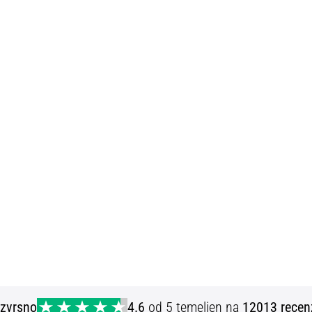
Izvrsno
4.6
od 5 temeljen na
12013 recen