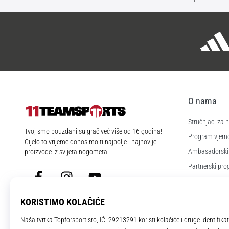
O nama
Stručnjaci za
11teamsports.hr
Tvoj smo pouzdani suigrač već više od 16 godina!
Program vjerno
Cijelo to vrijeme donosimo ti najbolje i najnovije
Ambasadorski
proizvode iz svijeta nogometa.
Partnerski pr
Facebook
Instagram
YouTube
Poslovi i karije
Postavke kola
Uvjeti i odredb