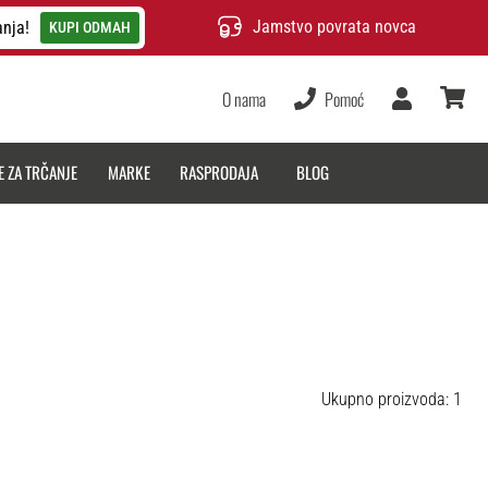
Jamstvo povrata novca
anja!
KUPI ODMAH
O nama
Pomoć
Korisnik
košarica
E ZA TRČANJE
MARKE
RASPRODAJA
BLOG
Ukupno proizvoda: 1