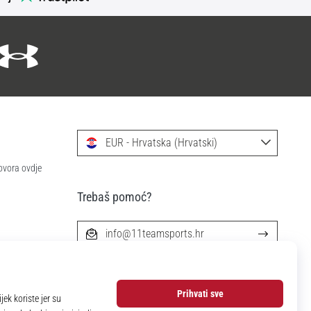
EUR - Hrvatska (Hrvatski)
ovora ovdje
Trebaš pomoć?
info@11teamsports.hr