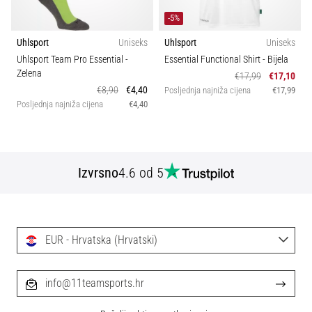
-5%
Uhlsport
Uniseks
Uhlsport
Uniseks
Uhlsport Team Pro Essential
-
Essential Functional Shirt
- Bijela
Zelena
€17,99
€17,10
€8,90
€4,40
Posljednja najniža cijena
€17,99
Posljednja najniža cijena
€4,40
Izvrsno
4.6 od 5
EUR - Hrvatska (Hrvatski)
info@11teamsports.hr