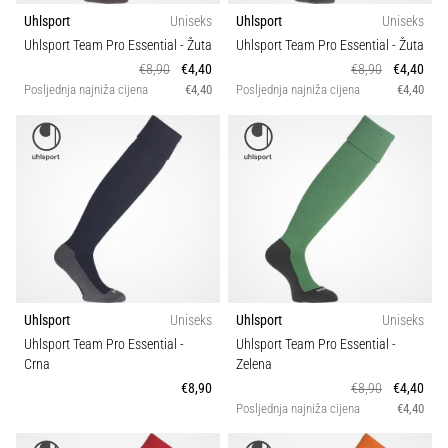
sa
Uhlsport
Uniseks
Uhlsport
Uniseks
službenim
Uhlsport Team Pro Essential
- Žuta
Uhlsport Team Pro Essential
- Žuta
dresovima
€8,90
€4,40
€8,90
€4,40
i
Posljednja najniža cijena
€4,40
Posljednja najniža cijena
€4,40
kopačkama
Nike,
adidas
i
PUMA.
Budi
dio
svake
utakmice,
gola…
Uhlsport
Uniseks
Uhlsport
Uniseks
Uhlsport Team Pro Essential
-
Uhlsport Team Pro Essential
-
Crna
Zelena
Prikaži
€8,90
€8,90
€4,40
sve
Posljednja najniža cijena
€4,40
članke