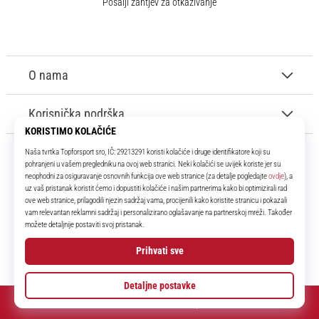
Pošalji zahtjev za otkazivanje
O nama
Korisnička podrška
11teamsports.hr
Tvoj smo pouzdani suigrač već više od 16 godina! Cijelo to vrijeme
donosimo ti najbolje i najnovije proizvode iz svijeta nogometa.
Facebook
Instagram
YouTube
© 2010 – 2026
11teamsports.hr