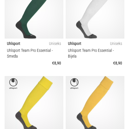
Teamsales
tisak
i
obradu
Kroj
sportske
opreme
Karakteristike
1
1. 7. 2025
Uhlsport
Uniseks
Uhlsport
Uniseks
•
Uhlsport Team Pro Essential
-
Uhlsport Team Pro Essential
-
Sport
1 min. čitanja
Smeđa
Bijela
€8,90
€8,90
Play
for
More
Victories
Pripremi
se
za
ženski
EURO
2025