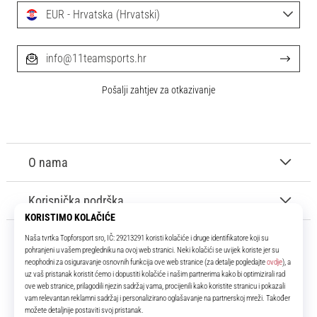
EUR - Hrvatska (Hrvatski)
info@11teamsports.hr
Pošalji zahtjev za otkazivanje
O nama
Korisnička podrška
11teamsports.hr
Tvoj smo pouzdani suigrač već više od 16 godina! Cijelo to vrijeme
donosimo ti najbolje i najnovije proizvode iz svijeta nogometa.