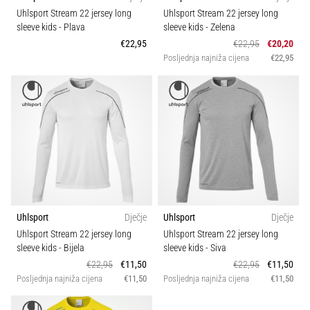
sa
Uhlsport Stream 22 jersey long
Uhlsport Stream 22 jersey long
službenim
sleeve kids
- Plava
sleeve kids
- Zelena
dresovima
€22,95
€22,95
€20,20
i
Posljednja najniža cijena
€22,95
kopačkama
Nike,
adidas
i
PUMA.
Budi
dio
svake
utakmice,
gola…
Uhlsport
Dječje
Uhlsport
Dječje
Uhlsport Stream 22 jersey long
Uhlsport Stream 22 jersey long
sleeve kids
- Bijela
sleeve kids
- Siva
Prikaži
€22,95
€11,50
€22,95
€11,50
sve
Posljednja najniža cijena
€11,50
Posljednja najniža cijena
€11,50
članke