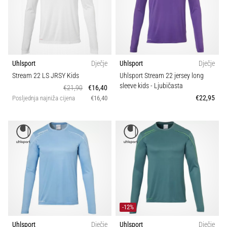
Teamsales
tisak
i
obradu
Kroj
sportske
opreme
Sport
Uhlsport
Dječje
Uhlsport
Dječje
Stream 22 LS JRSY Kids
Uhlsport Stream 22 jersey long
1. 7. 2025
sleeve kids
- Ljubičasta
•
€21,90
€16,40
€22,95
Posljednja najniža cijena
€16,40
1 min. čitanja
Play
for
More
Victories
Pripremi
se
za
ženski
-12%
EURO
2025
Uhlsport
Dječje
Uhlsport
Dječje