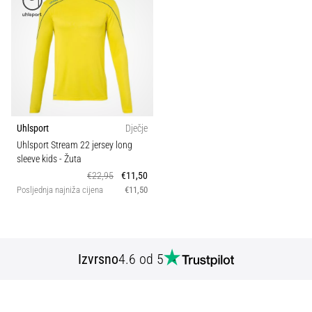
Uhlsport
Dječje
Uhlsport Stream 22 jersey long
sleeve kids
- Žuta
€22,95
€11,50
Posljednja najniža cijena
€11,50
Izvrsno
4.6 od 5