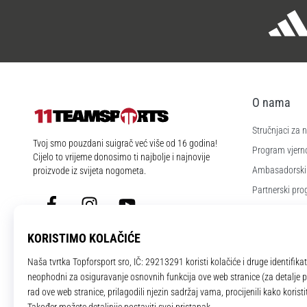
O nama
Stručnjaci za
11teamsports.hr
Tvoj smo pouzdani suigrač već više od 16 godina!
Program vjerno
Cijelo to vrijeme donosimo ti najbolje i najnovije
Ambasadorski
proizvode iz svijeta nogometa.
Partnerski pr
Facebook
Instagram
YouTube
Poslovi i karije
Postavke kola
Uvjeti i odredb