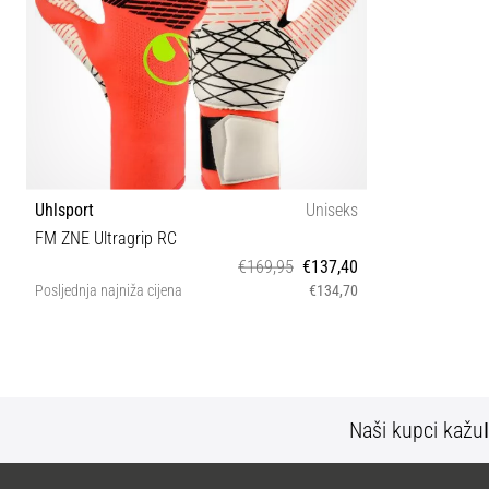
Uhlsport
Uniseks
FM ZNE Ultragrip RC
€169,95
€137,40
Posljednja najniža cijena
€134,70
8½ 9 9½
Naši kupci kažu