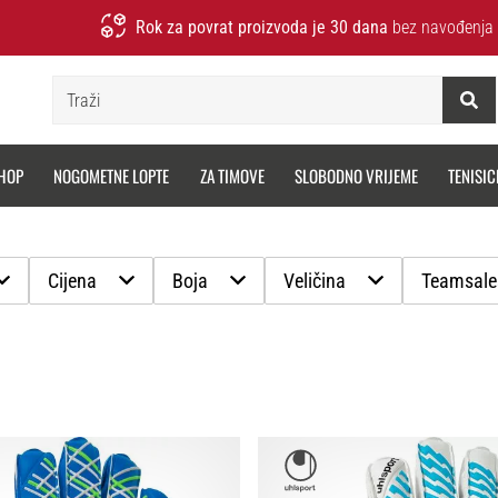
Rok za povrat proizvoda je 30 dana
bez navođenja 
Traži
HOP
NOGOMETNE LOPTE
ZA TIMOVE
SLOBODNO VRIJEME
TENISIC
Cijena
Boja
Veličina
Teamsale