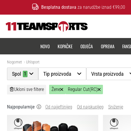
Besplatna dostava
za narudžbe iznad €99,00
11teamsports.hr
NOVO
KOPAČKE
ODJEĆA
OPREMA
FANS
Nogomet
Uhlsport
Spol
Tip proizvoda
Vrsta proizvoda
1
Ukloni sve filtere
Žene
Regular Cut(RC)
Najpopularnije
Od najjeftinijeg
Od najskupljeg
Sniženje