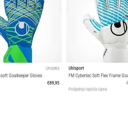
Uniseks
Uhlsport
soft Goalkeeper Gloves
€89,95
Posljednja najniža cijena
7½ 8½ 9½ 8 9 10
10 10½