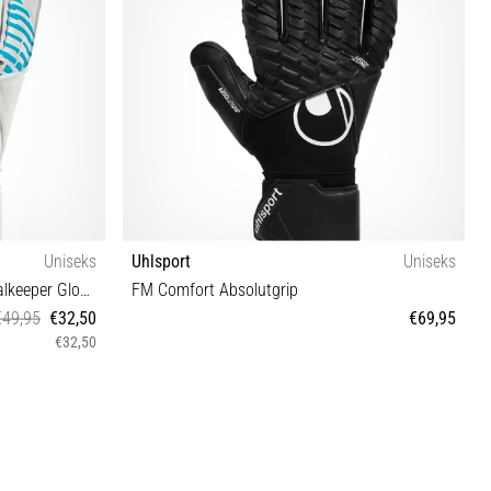
Uniseks
Uhlsport
Uniseks
FM Cybertec Soft Flex Frame Goalkeeper Gloves
FM Comfort Absolutgrip
€49,95
€32,50
€69,95
€32,50
7 8½ 9 9½ 10 10½ 11