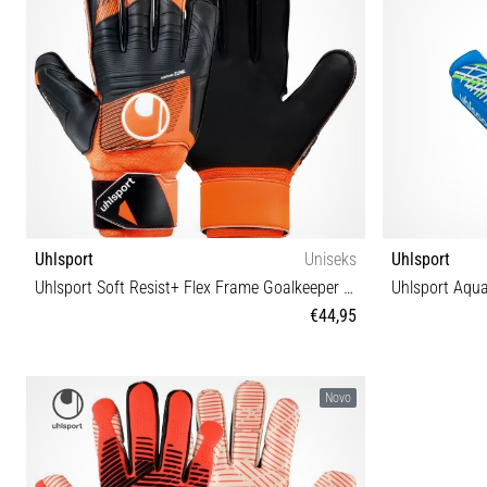
Uhlsport
Uniseks
Uhlsport
Uhlsport Soft Resist+ Flex Frame Goalkeeper Gloves
Uhlsport Aqua
€44,95
9
Novo