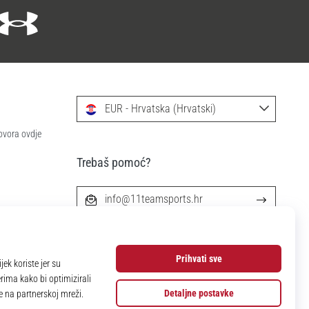
EUR - Hrvatska (Hrvatski)
ovora ovdje
Trebaš pomoć?
info@11teamsports.hr