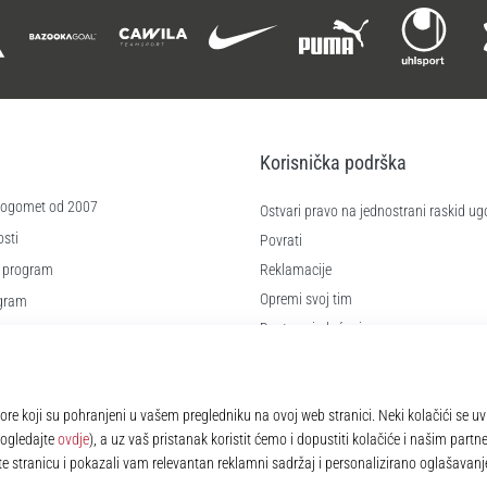
Korisnička podrška
 nogomet od 2007
Ostvari pravo na jednostrani raskid ug
sti
Povrati
 program
Reklamacije
Opremi svoj tim
ogram
Dostava i plaćanje
re
Pronađi pravu veličinu
čića
Kontakt
e
Najčešća pitanja
Pravila o zaštiti osobnih podataka