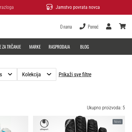
razloga
Jamstvo povrata novca
O nama
Pomoć
Korisnik
košarica
E ZA TRČANJE
MARKE
RASPRODAJA
BLOG
s
Kolekcija
Prikaži sve filtre
Ukupno proizvoda: 5
Novo