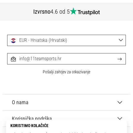
Izvrsno
4.6 od 5
EUR - Hrvatska (Hrvatski)
info@11teamsports.hr
Pošalji zahtjev za otkazivanje
O nama
Korisnička podrška