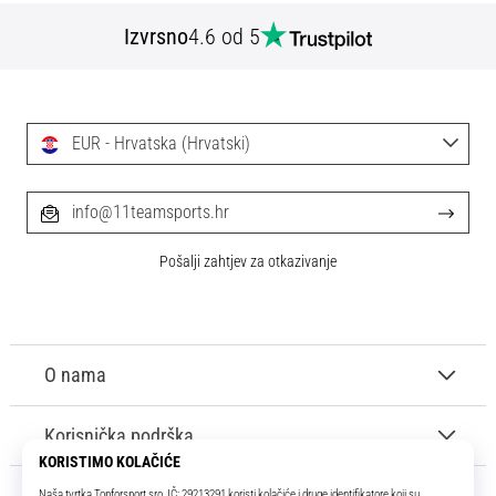
Izvrsno
4.6 od 5
EUR - Hrvatska (Hrvatski)
info@11teamsports.hr
Pošalji zahtjev za otkazivanje
O nama
Korisnička podrška