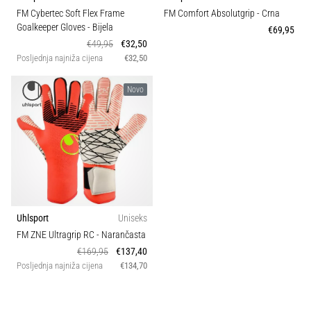
sa
FM Cybertec Soft Flex Frame
FM Comfort Absolutgrip
- Crna
službenim
Goalkeeper Gloves
- Bijela
€69,95
dresovima
€49,95
€32,50
i
Posljednja najniža cijena
€32,50
kopačkama
Nike,
Novo
adidas
i
PUMA.
Budi
dio
svake
utakmice,
gola…
Uhlsport
Uniseks
FM ZNE Ultragrip RC
- Narančasta
€169,95
€137,40
Prikaži
Posljednja najniža cijena
€134,70
sve
članke