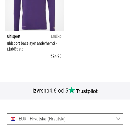
tisak
i
obradu
sportske
opreme
Uhlsport
Muško
uhlsport baselayer anderhemd
-
1. 7. 2025
Ljubičasta
•
€24,90
1 min. čitanja
Play
for
More
Victories
Izvrsno
4.6 od 5
Pripremi
se
za
ženski
EUR - Hrvatska (Hrvatski)
EURO
2025