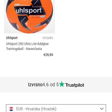
Tip lopte
1
tisak
i
obradu
Sport
sportske
opreme
Težina (g)
1. 7. 2025
Uhlsport
Uniseks
•
Uhlsport 290 Ultra Lite Addglue
1 min. čitanja
Trainingsball
- Narančasta
€29,95
Play
for
More
Victories
Pripremi
Izvrsno
4.6 od 5
se
za
ženski
EURO
EUR - Hrvatska (Hrvatski)
2025