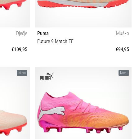
Dječje
Puma
Muško
Future 9 Match TF
€109,95
€94,95
 37 37½ 38 38½
40 40½ 41 42 42½ 43 44 44½ 45 46 46½ 47
Novo
Novo