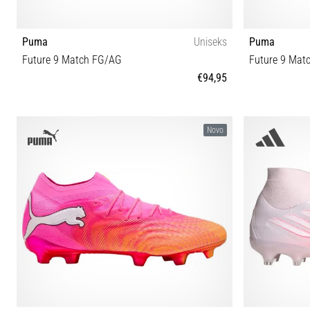
Puma
Uniseks
Puma
Future 9 Match FG/AG
Future 9 Mat
€94,95
40 40½ 41 42 42½ 43 44 44½ 45 46 46½ 47
40 40½ 41
Novo