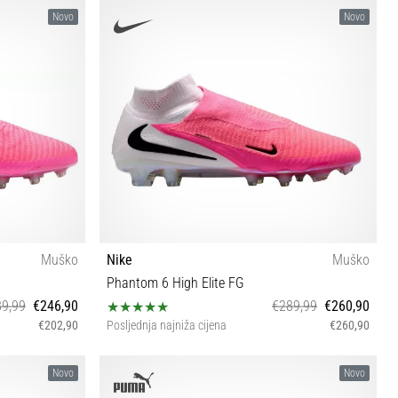
 45½ 46 47 47½
39 40½ 41 42 42½ 43 44 44½ 45 47
Novo
Novo
Muško
Nike
Muško
Phantom 6 High Elite FG
9,99
€246,90
€289,99
€260,90
€202,90
Posljednja najniža cijena
€260,90
45
Novo
Novo