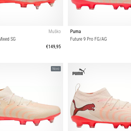
Muško
Puma
Mixed SG
Future 9 Pro FG/AG
€149,95
 41 42 42½ 43 44 44½ 45 47
30 31 32 32½ 33 34 34½ 35 35½ 36
Novo