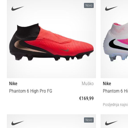
35½ 36 36⅔ 37⅓ 38 38⅔ 39⅓ 40 40⅔ 41⅓ 42 42⅔
40 4
Novo
43⅓
Nike
Muško
Nike
Phantom 6 High Pro FG
Phantom 6 Hig
€169,99
Posljednja najni
39 40 40½ 41 42 42½ 43 44 44½ 45½ 46
40 40½ 4
Novo