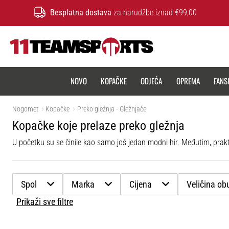
Besplatna dostava
za narudžbe iznad €99,00
11teamsports.hr
NOVO
KOPAČKE
ODJEĆA
OPREMA
FANS
Nogomet
Kopačke
Preko gležnja - Gležnjače
Kopačke koje prelaze preko gležnja
Spol
Marka
Cijena
Veličina ob
Prikaži sve filtre