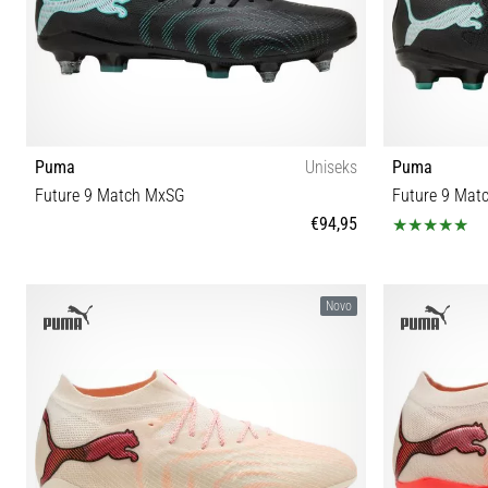
Puma
Uniseks
Puma
Future 9 Match MxSG
Future 9 Mat
€94,95
40½ 41 42 42½ 43 44 44½ 45
31 32 32½ 3
Novo