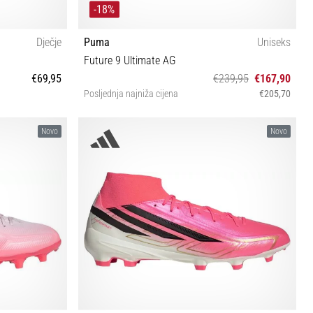
-18%
Dječje
Puma
Uniseks
Future 9 Ultimate AG
€69,95
€239,95
€167,90
Posljednja najniža cijena
€205,70
½ 36 37 37½ 38
40½ 41 42 42½ 43 44 44½ 45 46 46½
Novo
Novo