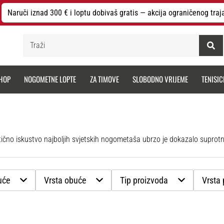
Naruči iznad 300 € i loptu dobivaš gratis — akcija ograničenog traj
Traži
HOP
NOGOMETNE LOPTE
ZA TIMOVE
SLOBODNO VRIJEME
TENISIC
uće
Vrsta obuće
Tip proizvoda
Vrsta