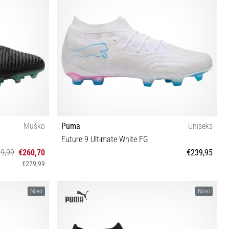
Muško
Puma
Uniseks
Future 9 Ultimate White FG
9,99
€260,70
€239,95
€279,99
39 40 40½ 41 42 42½ 43 44 44½ 45 46 46½ 47 48½
Novo
Novo