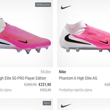
0½ 41 42 42½ 43 44 44½ 45
39 40 40½ 41 42 42½ 43 44 44½ 45
Ekskluzivno
Muško
Nike
h Elite SG-PRO Player Edition
Phantom 6 High Elite AG
€289,99
€231,90
€28
ža cijena
€202,90
Posljednja najniža cijena
1 42 42½ 43 44 44½ 45 45½ 46
43
Novo