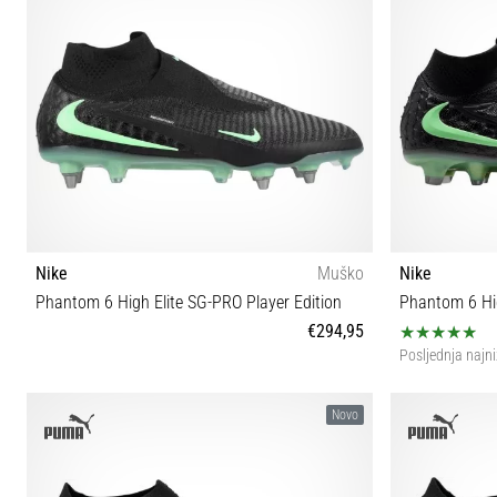
Nike
Muško
Nike
Phantom 6 High Elite SG-PRO Player Edition
Phantom 6 Hig
€294,95
Posljednja najni
40 40½ 41 42 42½ 43 44 44½ 45 45½
39 40½ 4
Novo