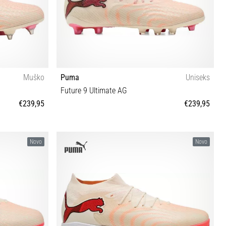
Muško
Puma
Uniseks
Future 9 Ultimate AG
€239,95
€239,95
45 46 46½ 47
39 40 40½ 41 42 42½ 43 44 44½ 45 46 46½ 47
Novo
Novo