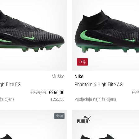
-7%
Muško
Nike
h Elite FG
Phantom 6 High Elite AG
€279,99
€266,00
€27
ža cijena
€255,50
Posljednja najniža cijena
1 42 42½ 43 44 44½ 45 45½ 46
40 41 42 42½ 44 44½
Novo