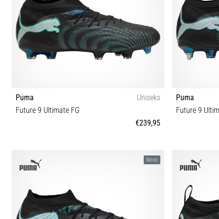
Puma
Uniseks
Puma
Future 9 Ultimate FG
Future 9 Ult
€239,95
39 40 40½ 41 42 42½ 43 44 44½ 45 46 46½ 47 48½
40 40½ 4
Novo