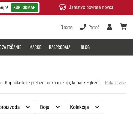
Jamstvo povrata novca
anja!
KUPI ODMAH
O nama
Pomoć
Korisnik
košarica
E ZA TRČANJE
MARKE
RASPRODAJA
BLOG
U početku su se činile kao samo još jedan modni hir. Međutim, praktično iskustvo najboljih svjetskih nogometaša ubrzo je dokazalo suprotno. Kopačke koje prelaze preko gležnja, kopačke-gležnjače, kopačke s čarapom, ili kako god ih već zvali, u sebi kombiniraju jedinstvene značajke i visoku funkcionalnost. Zahvaljujući modernim tehnologijama, imaju bolju bočnu fiksaciju, a da pritom ne gube niti jedan od svojih glavnih atributa: fleksibilnost, dinamiku, čvrstoću. Zone velike prozračnosti, fleksibilnosti i podrške integrirane su u pleteni gornji dio, koji svojim izgledom i karakteristikama podsjeća na paukovu mrežu. Jednodijelna konstrukcija bez jezika praktički eliminira šavove i značajno poboljšava osjećaj za upravljanje loptom. Doista funkcionira. Dokaz za to je svako kolo Lige prvaka.
Pokaži više
 proizvoda
Boja
Kolekcija