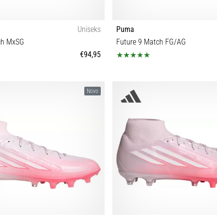
Uniseks
Puma
ch MxSG
Future 9 Match FG/AG
€94,95
 42 42½ 43 44 44½ 45 46 46½ 47
28 29 30 31 32 32½ 33 34 34½ 35 35
Novo
38½