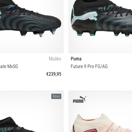
Muško
Puma
imate MxSG
Future 9 Pro FG/AG
€239,95
1 42 42½ 43 44 44½ 45 46 46½
35½ 36 37 37½ 38 38
Novo