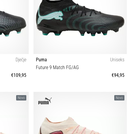
Dječje
Puma
Uniseks
Future 9 Match FG/AG
€109,95
€94,95
½
39 40 40½ 41 42 42½ 43 44 44½ 45 46 46½ 47
Novo
Novo