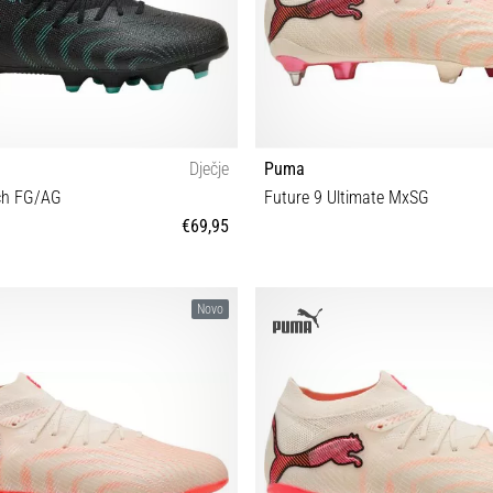
Dječje
Puma
ch FG/AG
Future 9 Ultimate MxSG
€69,95
3 34 34½ 35 35½ 36 37 37½ 38 38½
39 40 40½ 41 42 42½ 43 44 44½ 
Novo