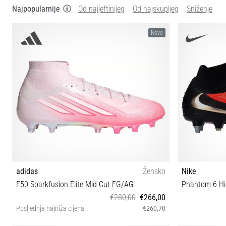
Najpopularnije
Od najjeftinijeg
Od najskupljeg
Sniženje
Novo
adidas
Žensko
Nike
F50 Sparkfusion Elite Mid Cut FG/AG
Phantom 6 Hig
€280,00
€266,00
Posljednja najniža cijena
€260,70