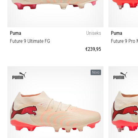
Puma
Uniseks
Puma
Future 9 Ultimate FG
Future 9 Pro 
€239,95
38 38½ 39 40 40½ 41 42 42½ 43 44 44½ 45 46 46½
40 40½
Novo
47 48½