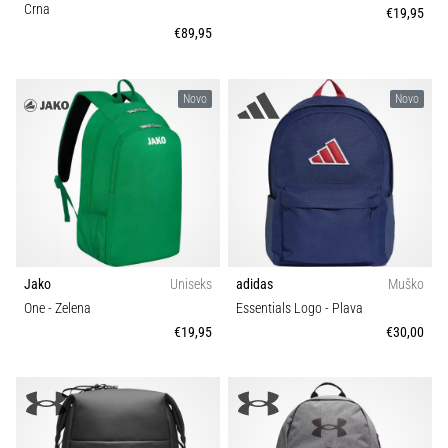
Crna
€19,95
€89,95
Novo
Novo
Jako
Uniseks
adidas
Muško
One
- Zelena
Essentials Logo
- Plava
€19,95
€30,00