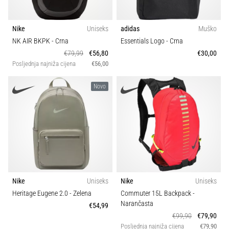
Nike
Uniseks
adidas
Muško
NK AIR BKPK
- Crna
Essentials Logo
- Crna
€79,99
€56,80
€30,00
Posljednja najniža cijena
€56,00
Novo
Nike
Uniseks
Nike
Uniseks
Heritage Eugene 2.0
- Zelena
Commuter 15L Backpack
-
Narančasta
€54,99
€99,90
€79,90
Posljednja najniža cijena
€79,90