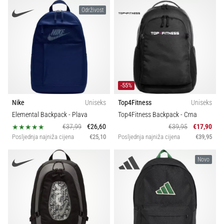
Održivost
-55%
Nike
Uniseks
Top4Fitness
Uniseks
Elemental Backpack
- Plava
Top4Fitness Backpack
- Crna
€37,99
€26,60
€39,95
€17,90
Posljednja najniža cijena
€25,10
Posljednja najniža cijena
€39,95
Novo