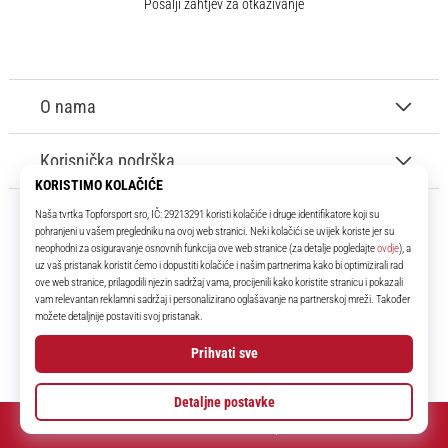
Pošalji zahtjev za otkazivanje
O nama
Korisnička podrška
11teamsports.hr
Tvoj smo pouzdani suigrač već više od 16 godina! Cijelo to vrijeme
donosimo ti najbolje i najnovije proizvode iz svijeta nogometa.
Facebook
Instagram
YouTube
© 2010 – 2026
11teamsports.hr