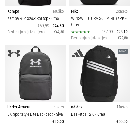
Kempa
Muško
Nike
Žensko
Kempa Rucksack Rolltop
- Crna
W NSW FUTURA 365 MINI BKPK
-
Crna
€59,99
€44,80
€37,99
€25,10
Posljednja najniža cijena
€44,80
Posljednja najniža cijena
€22,80
Novo
Under Armour
Uniseks
adidas
Muško
UA Sportstyle Lite Backpack
- Siva
Basketball 2.0
- Crna
€30,00
€50,00