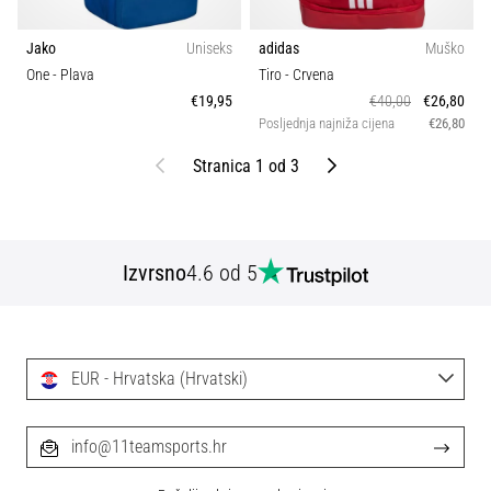
Jako
Uniseks
adidas
Muško
One
- Plava
Tiro
- Crvena
€19,95
€40,00
€26,80
Posljednja najniža cijena
€26,80
Prethodni
Sljedeći
Stranica 1 od 3
Izvrsno
4.6 od 5
EUR - Hrvatska (Hrvatski)
info@11teamsports.hr