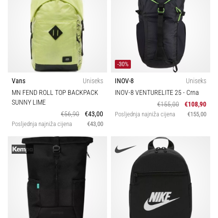
-30%
Vans
Uniseks
INOV-8
Uniseks
MN FEND ROLL TOP BACKPACK
INOV-8 VENTURELITE 25
- Crna
SUNNY LIME
€155,00
€108,90
€56,90
€43,00
Posljednja najniža cijena
€155,00
Posljednja najniža cijena
€43,00