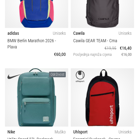
Veličina
tisak
i
obradu
Teamsales
sportske
opreme
adidas
Uniseks
Cawila
Uniseks
Kolekcija
BMW Berlin Marathon 2026
-
Cawila GEAR TEAM
- Crna
1. 7. 2025
Plava
€19,95
€16,40
•
€60,00
Posljednja najniža cijena
€16,00
Karakteristike
1 min. čitanja
Play
Sport
Održivost
for
More
Održivost
Victories
Pripremi
se
Svojstva
za
ženski
Trail
EURO
Nike
Muško
Uhlsport
Uniseks
2025