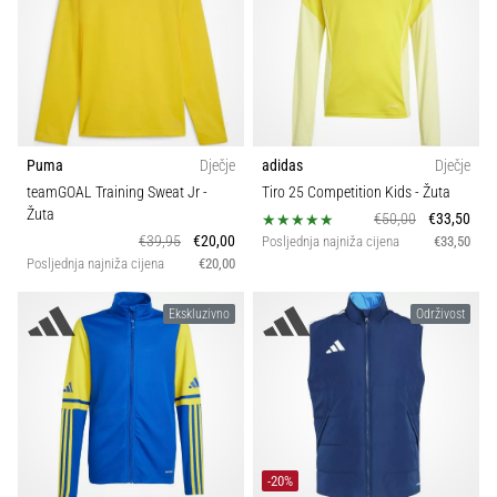
Puma
Dječje
adidas
Dječje
teamGOAL Training Sweat Jr
-
Tiro 25 Competition Kids
- Žuta
Žuta
€50,00
€33,50
€39,95
€20,00
Posljednja najniža cijena
€33,50
Posljednja najniža cijena
€20,00
Ekskluzivno
Održivost
-20%