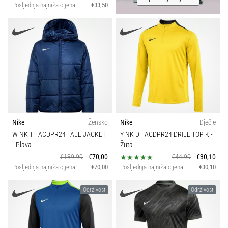
Posljednja najniža cijena
€33,50
Nike
Žensko
Nike
Dječje
W NK TF ACDPR24 FALL JACKET
Y NK DF ACDPR24 DRILL TOP K
-
- Plava
Žuta
€139,99
€70,00
€44,99
€30,10
Posljednja najniža cijena
€70,00
Posljednja najniža cijena
€30,10
Održivost
Održivost