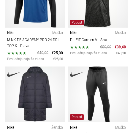
Popust
Nike
Muško
Nike
Muško
M NK DF ACADEMY PRO 24 DRIL
Dri-FIT Gardien V
- Siva
TOP K
- Plava
€59,99
€39,40
€49,99
€25,00
Posljednja najniža cijena
€40,20
Posljednja najniža cijena
€25,00
Popust
Nike
Žensko
Nike
Muško