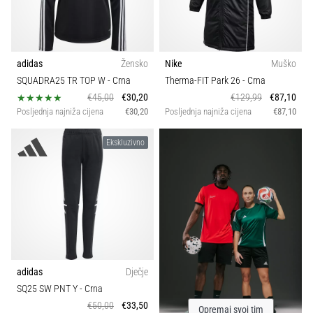
adidas
Žensko
Nike
Muško
SQUADRA25 TR TOP W
- Crna
Therma-FIT Park 26
- Crna
€45,00
€30,20
€129,99
€87,10
Posljednja najniža cijena
€30,20
Posljednja najniža cijena
€87,10
Ekskluzivno
adidas
Dječje
SQ25 SW PNT Y
- Crna
€50,00
€33,50
Opremaj svoj tim