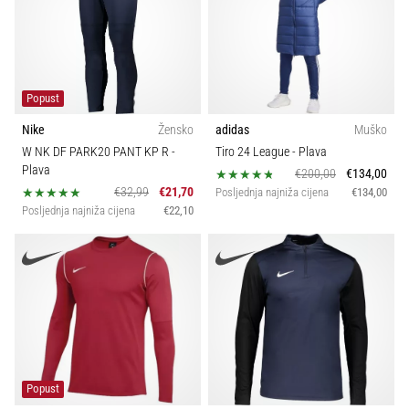
Popust
Nike
Žensko
adidas
Muško
W NK DF PARK20 PANT KP R
-
Tiro 24 League
- Plava
Plava
€200,00
€134,00
€32,99
€21,70
Posljednja najniža cijena
€134,00
Posljednja najniža cijena
€22,10
Popust