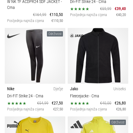
W NK TF ACDPR24 SDF JACKET
-
Dri-FIT Strike 24
- Crna
Crna
€59,99
€39,40
€164,99
€110,50
Posljednja najniža cijena
€40,20
Posljednja najniža cijena
€110,50
Održivost
Nike
Dječje
Jako
Uniseks
Dri-FIT Strike 24
- Crna
Fleecejacke
- Crna
€54,99
€27,50
€40,00
€26,80
Posljednja najniža cijena
€27,50
Posljednja najniža cijena
€26,80
Održivost