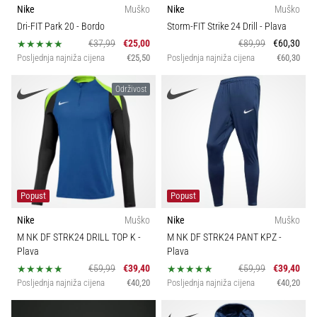
Nike
Muško
Nike
Muško
Dri-FIT Park 20
- Bordo
Storm-FIT Strike 24 Drill
- Plava
€37,99
€25,00
€89,99
€60,30
Posljednja najniža cijena
€25,50
Posljednja najniža cijena
€60,30
Održivost
Popust
Popust
Nike
Muško
Nike
Muško
M NK DF STRK24 DRILL TOP K
-
M NK DF STRK24 PANT KPZ
-
Plava
Plava
€59,99
€39,40
€59,99
€39,40
Posljednja najniža cijena
€40,20
Posljednja najniža cijena
€40,20