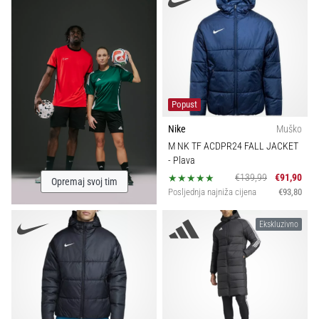
Popust
Nike
Muško
M NK TF ACDPR24 FALL JACKET
- Plava
€139,99
€91,90
Opremaj svoj tim
Posljednja najniža cijena
€93,80
Ekskluzivno