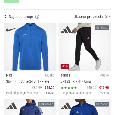
Veličina
tisak
i
obradu
Teamsales
Najpopularnije
Ukupno proizvoda: 514
sportske
opreme
Održivost
Klubovi
1. 7. 2025
•
Kolekcija
1 min. čitanja
Play
Disciplina
for
-41%
More
Nike
Muško
adidas
Muško
Kroj
Victories
Storm-FIT Strike 24 Drill
- Plava
ENT22 TR PNT
- Crna
Pripremi
€89,99
€45,00
€40,00
€15,90
se
Karakteristike
Posljednja najniža cijena
€45,00
Posljednja najniža cijena
€26,80
za
ženski
Ekskluzivno
Održivost
Pozicija
EURO
2025