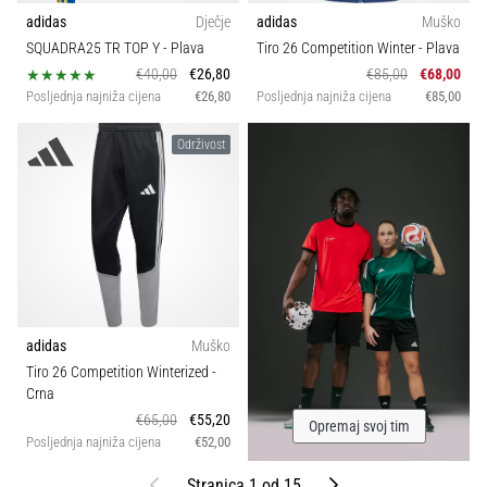
adidas
Dječje
adidas
Muško
SQUADRA25 TR TOP Y
- Plava
Tiro 26 Competition Winter
- Plava
€40,00
€26,80
€85,00
€68,00
Posljednja najniža cijena
€26,80
Posljednja najniža cijena
€85,00
Održivost
adidas
Muško
Tiro 26 Competition Winterized
-
Crna
€65,00
€55,20
Opremaj svoj tim
Posljednja najniža cijena
€52,00
Prethodni
Sljedeći
Stranica 1 od 15