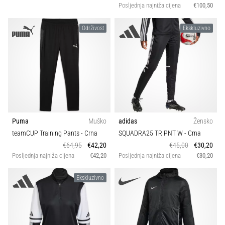
Posljednja najniža cijena
€100,50
Održivost
Ekskluzivno
Puma
Muško
adidas
Žensko
teamCUP Training Pants
- Crna
SQUADRA25 TR PNT W
- Crna
€64,95
€42,20
€45,00
€30,20
Posljednja najniža cijena
€42,20
Posljednja najniža cijena
€30,20
Ekskluzivno