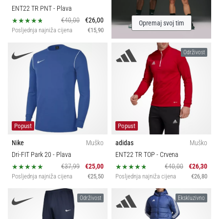
ENT22 TR PNT
- Plava
€40,00
€26,00
Opremaj svoj tim
Posljednja najniža cijena
€15,90
Održivost
Popust
Popust
Nike
Muško
adidas
Muško
Dri-FIT Park 20
- Plava
ENT22 TR TOP
- Crvena
€37,99
€25,00
€40,00
€26,30
Posljednja najniža cijena
€25,50
Posljednja najniža cijena
€26,80
Održivost
Ekskluzivno