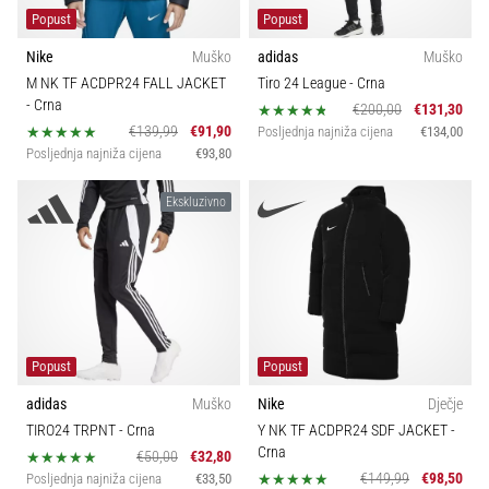
Popust
Popust
Nike
Muško
adidas
Muško
M NK TF ACDPR24 FALL JACKET
Tiro 24 League
- Crna
- Crna
€200,00
€131,30
€139,99
€91,90
Posljednja najniža cijena
€134,00
Posljednja najniža cijena
€93,80
Ekskluzivno
Popust
Popust
adidas
Muško
Nike
Dječje
TIRO24 TRPNT
- Crna
Y NK TF ACDPR24 SDF JACKET
-
Crna
€50,00
€32,80
€149,99
€98,50
Posljednja najniža cijena
€33,50